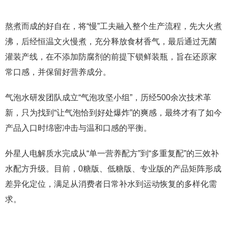
熬煮而成的好自在，将“慢”工夫融入整个生产流程，先大火煮
沸，后经恒温文火慢煮，充分释放食材香气，最后通过无菌
灌装产线，在不添加防腐剂的前提下锁鲜装瓶，旨在还原家
常口感，并保留好营养成分。
气泡水研发团队成立“气泡攻坚小组”，历经500余次技术革
新，只为找到“让气泡恰到好处爆炸”的爽感，最终才有了如今
产品入口时绵密冲击与温和口感的平衡。
外星人电解质水完成从“单一营养配方”到“多重复配”的三效补
水配方升级。目前，0糖版、低糖版、专业版的产品矩阵形成
差异化定位，满足从消费者日常补水到运动恢复的多样化需
求。