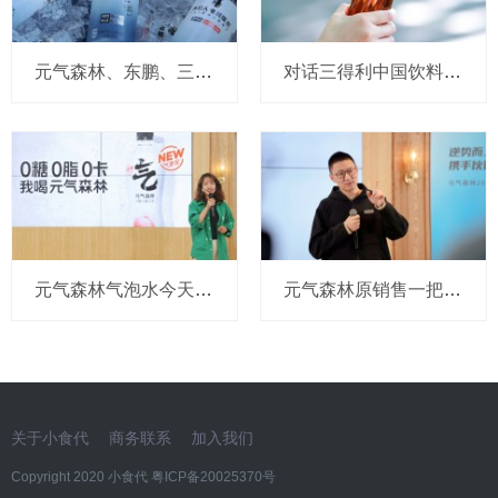
元气森林、东鹏、三得利、脉动…那些入局电解质水赛道的巨头们，如今怎么样了
对话三得利中国饮料高层：乌龙茶上半年增长约200%，面对价格战坚持理性竞争
元气森林气泡水今天官宣重要升级！顺道连“日系”风标签也没了
元气森林原销售一把手被刑拘背后，唐彬森和员工都面临巨大历练
关于小食代
商务联系
加入我们
Copyright 2020 小食代
粤ICP备20025370号​