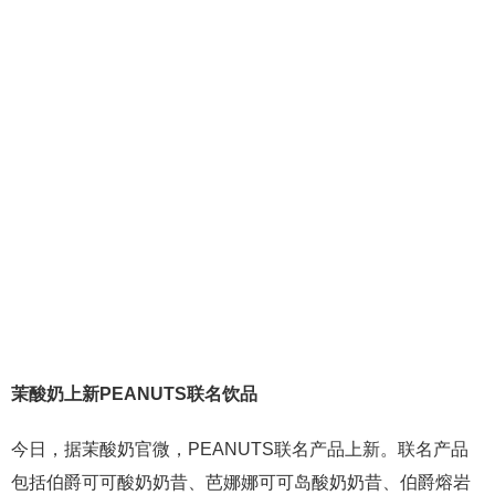
茉酸奶上新PEANUTS联名饮品
今日，据茉酸奶官微，PEANUTS联名产品上新。联名产品
包括伯爵可可酸奶奶昔、芭娜娜可可岛酸奶奶昔、伯爵熔岩