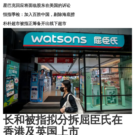
星巴克回应将面临股东在美国的诉讼
恒指季检：加入百胜中国，剔除海底捞
朴朴超市被指正筹备开出线下超市
长和被指拟分拆屈臣氏在
香港及英国上市