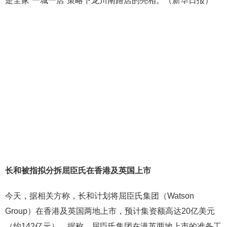
是全家“一城一店”策略下龙川南路店的亮相。（新华日报）
长和被指拟分拆屈臣氏在香港及英国上市
今天，据相关方称，长和计划将屈臣氏集团（Watson
Group）在香港及英国两地上市，预计集资额高达20亿美元
（约142亿元）。据称，屈臣氏集团在港英两地上市的准备工