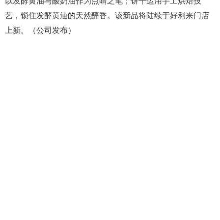
以发酵黄油与酸奶油作为点睛之笔；饼干运用手工烘焙技
艺，锁住发酵黄油的天然醇香。该新品将陆续于好利来门店
上新。（公司发布）