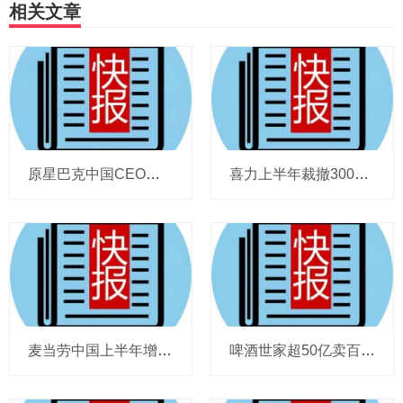
相关文章
原星巴克中国CEO蔡德粦掌舵恒隆，百胜中国完成必胜客内地所有权收购，泸溪河迎来反转，帝亚吉欧裁减岗位计划发布，秋天第一杯奶茶爆单
喜力上半年裁撤3000岗位，太古可口可乐总裁说饮料品类增长态势良好，华润饮料下半年要打三场关键战役，帝亚吉欧新帅努力应对白酒市场影响
麦当劳中国上半年增至8114家，达能CEO称现阶段更具进攻性，“小酒馆”海伦司盈警，现代牧业完成收购中国圣牧股权，茶颜悦色合肥首店开业
啤酒世家超50亿卖百威集团股份，宗庆后之子任新公司董事长，FIVE GUYS明年重点加密北京，三只松鼠华南总部入驻佛山，达能完成阿根廷合资