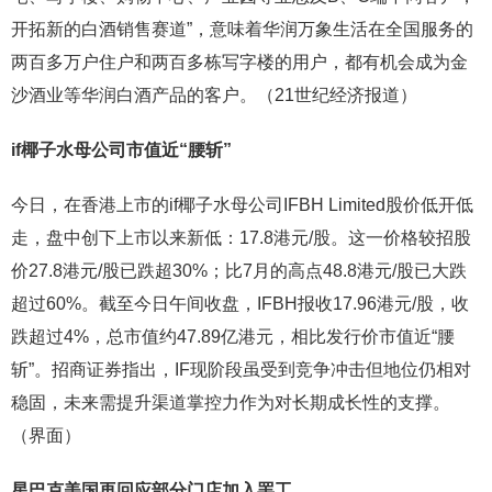
开拓新的白酒销售赛道”，意味着华润万象生活在全国服务的
两百多万户住户和两百多栋写字楼的用户，都有机会成为金
沙酒业等华润白酒产品的客户。（21世纪经济报道）
if椰子水母公司市值近“腰斩”
今日，在香港上市的if椰子水母公司IFBH Limited股价低开低
走，盘中创下上市以来新低：17.8港元/股。这一价格较招股
价27.8港元/股已跌超30%；比7月的高点48.8港元/股已大跌
超过60%。截至今日午间收盘，IFBH报收17.96港元/股，收
跌超过4%，总市值约47.89亿港元，相比发行价市值近“腰
斩”。招商证券指出，IF现阶段虽受到竞争冲击但地位仍相对
稳固，未来需提升渠道掌控力作为对长期成长性的支撑。
（界面）
星巴克美国再回应部分门店加入罢工