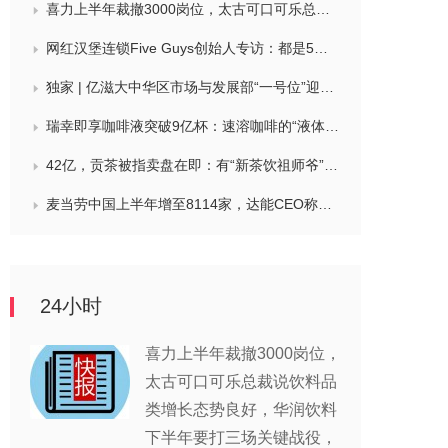
喜力上半年裁撤3000岗位，太古可口可乐总裁说饮料品类增长态势良好，华润饮料下半年要打三场关键战役，帝亚吉欧新帅努力应对白酒市场影响
网红汉堡连锁Five Guys创始人专访：都是5个儿子和妻子在打理，绝不会与麦当劳正面竞争，要公司上市或卖盘的建议不时出现
独家 | 亿滋大中华区市场与发展部“一号位”迎来新变动，曲向明将卸任
瑞幸即享咖啡液突破9亿杯：速溶咖啡的“液体时代”是如何炼成的？
42亿，贡茶被指卖盘在即：有“新茶饮祖师爷”之称，贝恩资本拟接手
麦当劳中国上半年增至8114家，达能CEO称现阶段更具进攻性，“小酒馆”海伦司盈警，现代牧业完成收购中国圣牧股权，茶颜悦色合肥首店开业
24小时
喜力上半年裁撤3000岗位，
太古可口可乐总裁说饮料品
类增长态势良好，华润饮料
下半年要打三场关键战役，