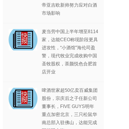
帝亚吉欧新帅努力应对白酒
市场影响
麦当劳中国上半年增至8114
家，达能CEO称现阶段更具
进攻性，“小酒馆”海伦司盈
警，现代牧业完成收购中国
圣牧股权，茶颜悦色合肥首
店开业
啤酒世家超50亿卖百威集团
股份，宗庆后之子任新公司
董事长，FIVE GUYS明年
重点加密北京，三只松鼠华
南总部入驻佛山，达能完成