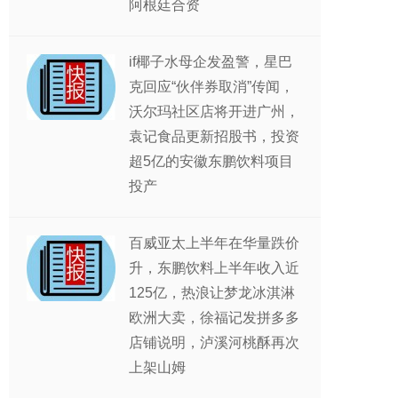
阿根廷合资
if椰子水母企发盈警，星巴
克回应“伙伴券取消”传闻，
沃尔玛社区店将开进广州，
袁记食品更新招股书，投资
超5亿的安徽东鹏饮料项目
投产
百威亚太上半年在华量跌价
升，东鹏饮料上半年收入近
125亿，热浪让梦龙冰淇淋
欧洲大卖，徐福记发拼多多
店铺说明，泸溪河桃酥再次
上架山姆