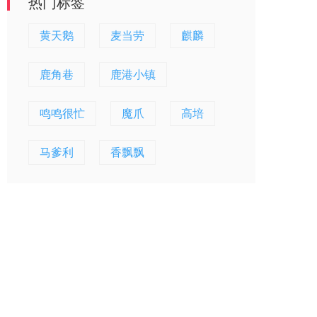
热门标签
黄天鹅
麦当劳
麒麟
鹿角巷
鹿港小镇
鸣鸣很忙
魔爪
高培
马爹利
香飘飘