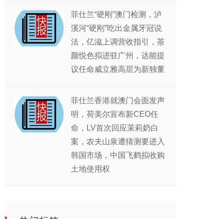
菲仕兰“硬刚”澳门检测，泸
溪河“硬刚”吃出金属牙冠说
法，亿滋上调营收指引，茶
颜悦色拟进驻广州，达能提
议任命威立雅高层为新独董
菲仕兰香港就澳门会面发声
明，荷美尔宣布新CEO任
命，LV首次回应茉莉奶白
案，农夫山泉遭猜测要进入
韩国市场，中国飞鹤拟收购
土地使用权