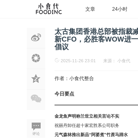
文章
24小时
太古集团香港总部被指裁减
新CFO，必胜客WOW进
倡议
2025-11-26 23:01
来源：
小食代
作者：小食代整合
今日要点
金龙鱼声明称兰世立相关言论不实
祝丽丹卸任超十家宏胜系公司职务
评论
元气森林推出新品“阿婆煮”竹蔗马蹄水