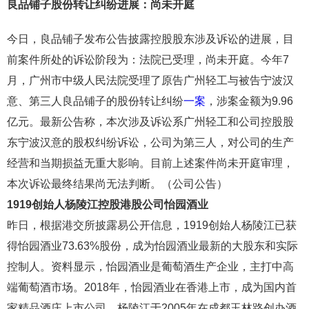
良品铺子
股份转让纠纷进展：尚未开庭
今日，良品铺子发布公告披露控股股东涉及诉讼的进展，目
前案件所处的诉讼阶段为：法院已受理，尚未开庭。今年7
月，广州市中级人民法院受理了原告广州轻工与被告宁波汉
意、第三人良品铺子的股份转让纠纷
一案
，涉案金额为9.96
亿元。最新公告称，本次涉及诉讼系广州轻工和公司控股股
东宁波汉意的股权纠纷诉讼，公司为第三人，对公司的生产
经营和当期损益无重大影响。目前上述案件尚未开庭审理，
本次诉讼最终结果尚无法判断。（公司公告）
1919
创始人杨陵江控股港股公司怡园酒业
昨日，根据港交所披露易公开信息，1919创始人杨陵江已获
得怡园酒业73.63%股份，成为怡园酒业最新的大股东和实际
控制人。资料显示，怡园酒业是葡萄酒生产企业，主打中高
端葡萄酒市场。2018年，怡园酒业在香港上市，成为国内首
家精品酒庄上市公司。杨陵江于2005年在成都玉林路创办酒