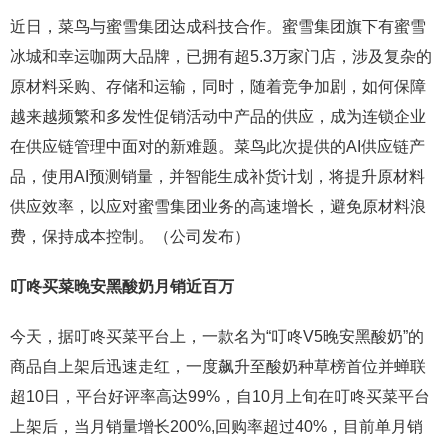
近日，菜鸟与蜜雪集团达成科技合作。蜜雪集团旗下有蜜雪
冰城和幸运咖两大品牌，已拥有超5.3万家门店，涉及复杂的
原材料采购、存储和运输，同时，随着竞争加剧，如何保障
越来越频繁和多发性促销活动中产品的供应，成为连锁企业
在供应链管理中面对的新难题。菜鸟此次提供的AI供应链产
品，使用AI预测销量，并智能生成补货计划，将提升原材料
供应效率，以应对蜜雪集团业务的高速增长，避免原材料浪
费，保持成本控制。（公司发布）
叮咚买菜晚安黑酸奶月销近百万
今天，据叮咚买菜平台上，一款名为“叮咚V5晚安黑酸奶”的
商品自上架后迅速走红，一度飙升至酸奶种草榜首位并蝉联
超10日，平台好评率高达99%，自10月上旬在叮咚买菜平台
上架后，当月销量增长200%,回购率超过40%，目前单月销