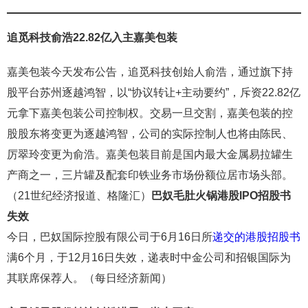
追觅科技俞浩22.82亿入主嘉美包装
嘉美包装今天发布公告，追觅科技创始人俞浩，通过旗下持
股平台苏州逐越鸿智，以“协议转让+主动要约”，斥资22.82亿
元拿下嘉美包装公司控制权。交易一旦交割，嘉美包装的控
股股东将变更为逐越鸿智，公司的实际控制人也将由陈民、
厉翠玲变更为俞浩。嘉美包装目前是国内最大金属易拉罐生
产商之一，三片罐及配套印铁业务市场份额位居市场头部。
（21世纪经济报道、格隆汇）
巴奴毛肚火锅港股
IPO
招股书
失效
今日，巴奴国际控股有限公司于6月16日所
递交的港股招股书
满6个月，于12月16日失效，递表时中金公司和招银国际为
其联席保荐人。（每日经济新闻）