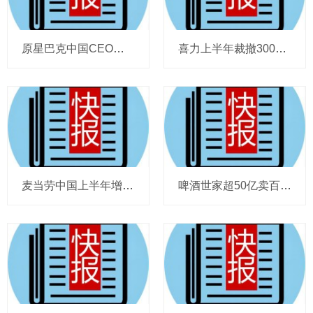
原星巴克中国CEO蔡德粦掌舵恒隆，百胜中国完成必胜客内地所有权收购，泸溪河迎来反转，帝亚吉欧裁减岗位计划发布，秋天第一杯奶茶爆单
喜力上半年裁撤3000岗位，太古可口可乐总裁说饮料品类增长态势良好，华润饮料下半年要打三场关键战役，帝亚吉欧新帅努力应对白酒市场影响
麦当劳中国上半年增至8114家，达能CEO称现阶段更具进攻性，“小酒馆”海伦司盈警，现代牧业完成收购中国圣牧股权，茶颜悦色合肥首店开业
啤酒世家超50亿卖百威集团股份，宗庆后之子任新公司董事长，FIVE GUYS明年重点加密北京，三只松鼠华南总部入驻佛山，达能完成阿根廷合资