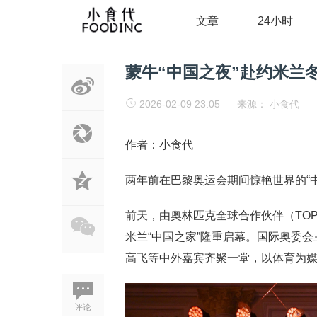
文章
24小时
蒙牛“中国之夜”赴约米兰
2026-02-09 23:05
来源：
小食代
作者：小食代
两年前在巴黎奥运会期间惊艳世界的“
前天，由奥林匹克全球合作伙伴（TO
米兰“中国之家”隆重启幕。国际奥委
高飞等中外嘉宾齐聚一堂，以体育为媒
评论