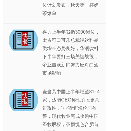
位计划发布，秋天第一杯奶
茶爆单
喜力上半年裁撤3000岗位，
太古可口可乐总裁说饮料品
类增长态势良好，华润饮料
下半年要打三场关键战役，
帝亚吉欧新帅努力应对白酒
市场影响
麦当劳中国上半年增至8114
家，达能CEO称现阶段更具
进攻性，“小酒馆”海伦司盈
警，现代牧业完成收购中国
圣牧股权，茶颜悦色合肥首