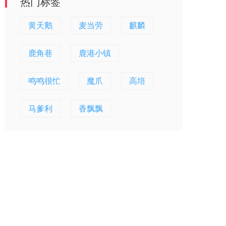
热门标签
黄天鹅
麦当劳
麒麟
鹿角巷
鹿港小镇
鸣鸣很忙
魔爪
高培
马爹利
香飘飘