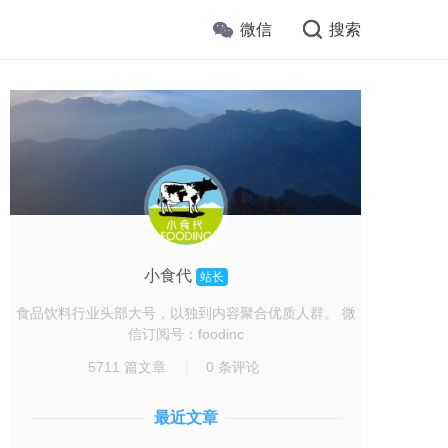
微信
搜索
小食代
站长
食品饮料行业头部大号，以独到内容聚合优质人群。 微
信订阅号：foodinc
5711 篇文章
0 条评论
最近文章