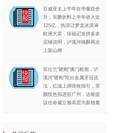
百威亚太上半年在华量跌价
升，东鹏饮料上半年收入近
125亿，热浪让梦龙冰淇淋
欧洲大卖，徐福记发拼多多
店铺说明，泸溪河桃酥再次
上架山姆
菲仕兰“硬刚”澳门检测，泸
溪河“硬刚”吃出金属牙冠说
法，亿滋上调营收指引，茶
颜悦色拟进驻广州，达能提
议任命威立雅高层为新独董