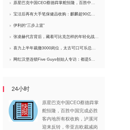
原星巴克中国CEO蔡德粦掌舵恒隆，百胜中国完成必胜客内地所有权收购，泸溪河迎来反转，帝亚吉欧裁减岗位计划发布，秋天第一杯奶茶爆单
宝洁后再有大手笔保健品收购：麒麟超90亿拿下健美生，在华已入驻山姆和开市客等多渠道，为何超300亿资本一周内“疯抢”VMS？
伊利的“三步上篮”
张凌赫代言背后，藏着可比克怎样的年轻化战略？
喜力上半年裁撤3000岗位，太古可口可乐总裁说饮料品类增长态势良好，华润饮料下半年要打三场关键战役，帝亚吉欧新帅努力应对白酒市场影响
网红汉堡连锁Five Guys创始人专访：都是5个儿子和妻子在打理，绝不会与麦当劳正面竞争，要公司上市或卖盘的建议不时出现
24小时
原星巴克中国CEO蔡德粦掌
舵恒隆，百胜中国完成必胜
客内地所有权收购，泸溪河
迎来反转，帝亚吉欧裁减岗