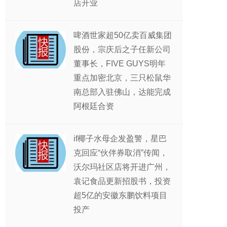
店开业
啤酒世家超50亿卖百威集团
股份，宗庆后之子任新公司
董事长，FIVE GUYS明年
重点加密北京，三只松鼠华
南总部入驻佛山，达能完成
阿根廷合资
if椰子水母企发盈警，星巴
克回应“伙伴券取消”传闻，
沃尔玛社区店将开进广州，
袁记食品更新招股书，投资
超5亿的安徽东鹏饮料项目
投产