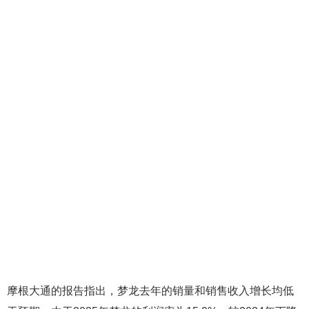
摩根大通的报告指出，梦龙去年的销量和销售收入增长均低