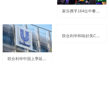
家乐携手164位中餐厨师亮相纽约时代广场大屏，专业厨师酱油来了新玩法？
联合利华和味好美CEO首次一起亮相：1500亿合并案官宣后，回应会否裁员，预计中国市场将有强劲机遇，还说“会怀念食品业务”
联合利华中国上季延续增长势头：CEO称增幅稳定在约5%，饮食策划在华取得良好开局，剥离食品业务已在快速推进
关于小食代
商务联系
加入我们
Copyright 2020 小食代
粤ICP备20025370号​