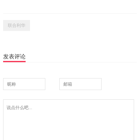
联合利华
发表评论