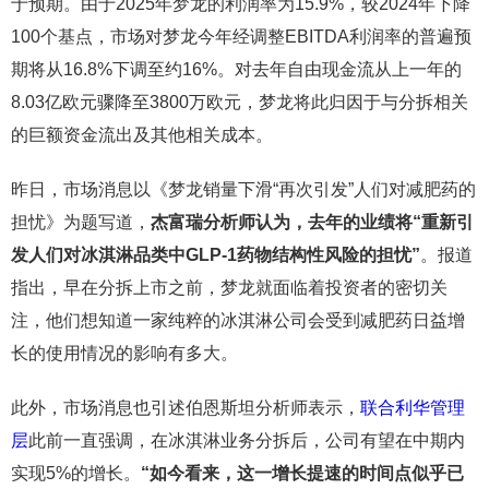
于预期。由于2025年梦龙的利润率为15.9%，较2024年下降
100个基点，市场对梦龙今年经调整EBITDA利润率的普遍预
期将从16.8%下调至约16%。对去年自由现金流从上一年的
8.03亿欧元骤降至3800万欧元，梦龙将此归因于与分拆相关
的巨额资金流出及其他相关成本。
昨日，市场消息以《梦龙销量下滑“再次引发”人们对减肥药的
担忧》为题写道，
杰富瑞分析师认为，去年的业绩将
“
重新引
发人们对冰淇淋品类中
GLP-1
药物结构性风险的担忧
”
。报道
指出，早在分拆上市之前，梦龙就面临着投资者的密切关
注，他们想知道一家纯粹的冰淇淋公司会受到减肥药日益增
长的使用情况的影响有多大。
此外，市场消息也引述伯恩斯坦分析师表示，
联合利华管理
层
此前一直强调，在冰淇淋业务分拆后，公司有望在中期内
实现5%的增长。
“
如今看来，这一增长提速的时间点似乎已