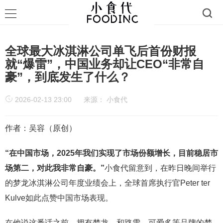
全球最大冰淇淋公司单飞后首份财报
就“爆雷”，中国业务却让CEO“非常自
豪”，到底发生了什么？
2026-02-13 23:00
来源：
小食代
作者：吴容（原创）
“
在中国市场，
2025
年我们实现了市场份额增长，
目前稳居市
场第二，
对此我非常自豪。
”
小食代留意到，在昨日晚间举行
的梦龙冰淇淋公司年度业绩会上，全球首席执行官Peter ter
Kulve如此点赞中国市场表现。
在他说这番话之前，拥有梦龙、和路雪、可爱多等品牌的梦