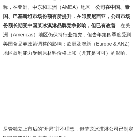
称，在亚洲、中东和非洲（AMEA）地区，
公司在中国、泰
国、巴基斯坦市场份额有所提升，在印度尼西亚，公司市场
份额长期受中国某冰淇淋品牌竞争影响，但已有改善
；在美
洲（Americas）地区仍保持行业领先，但去年第四季度受到
美国食品券政策调整的影响；欧洲及澳新（Europe & ANZ）
地区盈利能力受到原材料价格上涨（尤其是可可）的影响。
尽管独立上市后的“开局”并不理想，但梦龙冰淇淋公司已制定