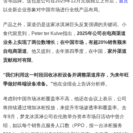
雪等品牌。这也是公司在2025年12月完成独立上市后，
首次
以全新企业形象对中国市场进行全线产品布局。
产品之外，渠道仍是这家冰淇淋巨头反复强调的关键词。小
食代留意到，Peter ter Kulve指出，
2025
年公司在电商渠道
业务上实现了两位数增长；在中国市场，有超
20%
销售额来
自电商渠道
。他又提到，去年第四季度，在中国，
家外渠道
贡献相对有限
。
“
我们利用这一时段回收冰柜设备并调整渠道库存，为来年旺
季做好终端设备准备。”
他在业绩会上告诉分析师。
考虑到中国市场冰柜覆盖率不高，他还在会议上表示，公司
将持续通过增加冰柜投放，来提升市场渗透率和覆盖率。去
年9月，梦龙冰淇淋公司在伦敦举办资本市场日活动中曾介
绍，如以每个销售点服务人口数（PPO，按一台冰柜服务