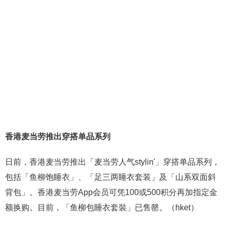
香港麦当劳推出穿搭单品系列
日前，香港麦当劳推出「麦当劳人气stylin'」穿搭单品系列，
包括「鱼柳饱睡衣」、「足三两睡衣套装」及「山系双面斜
背包」。香港麦当劳App会员可凭100或500积分再加指定金
额换购。目前，「鱼柳包睡衣套裝」已售罄。（hket）