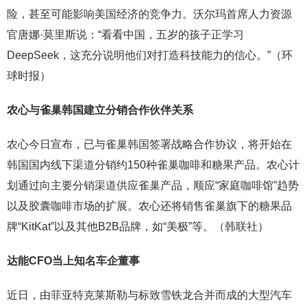
险，甚至可能影响美国经济的竞争力。沃尔玛首席人力资源
官唐娜·莫里斯说：“看看中国，五岁的孩子正学习
DeepSeek，这充分说明他们对打造科技能力的信心。”（环
球时报）
农心与雀巢韩国建立分销合作伙伴关系
农心今日宣布，已与雀巢韩国签署战略合作协议，将开始在
韩国国内线下渠道分销约150种雀巢咖啡和糖果产品。农心计
划通过向主要分销渠道供应雀巢产品，顺应“家庭咖啡馆”趋势
以及胶囊咖啡市场的扩展。农心还将销售雀巢旗下的糖果品
牌“KitKat”以及其他B2B品牌，如“美极”等。（韩联社）
达能CFO当上知名车企董事
近日，由菲亚特克莱斯勒与标致雪铁龙合并而成的大型汽车