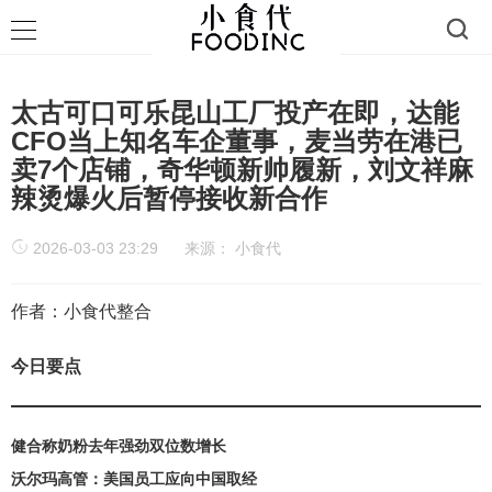
太古可口可乐昆山工厂投产在即，达能
CFO当上知名车企董事，麦当劳在港已
卖7个店铺，奇华顿新帅履新，刘文祥麻
辣烫爆火后暂停接收新合作
2026-03-03 23:29
来源：
小食代
作者：小食代整合
今日要点
健合称奶粉去年强劲双位数增长
沃尔玛高管：美国员工应向中国取经