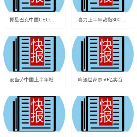
原星巴克中国CEO蔡德粦掌舵恒隆，百胜中国完成必胜客内地所有权收购，泸溪河迎来反转，帝亚吉欧裁减岗位计划发布，秋天第一杯奶茶爆单
喜力上半年裁撤3000岗位，太古可口可乐总裁说饮料品类增长态势良好，华润饮料下半年要打三场关键战役，帝亚吉欧新帅努力应对白酒市场影响
麦当劳中国上半年增至8114家，达能CEO称现阶段更具进攻性，“小酒馆”海伦司盈警，现代牧业完成收购中国圣牧股权，茶颜悦色合肥首店开业
啤酒世家超50亿卖百威集团股份，宗庆后之子任新公司董事长，FIVE GUYS明年重点加密北京，三只松鼠华南总部入驻佛山，达能完成阿根廷合资