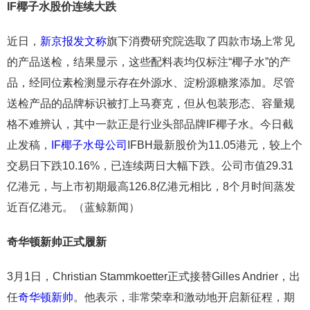
IF椰子水股价连续大跌
近日，
新京报发文称
旗下消费研究院选取了四款市场上常见
的产品送检，结果显示，这些配料表均仅标注“椰子水”的产
品，经同位素检测显示存在外源水、淀粉源糖浆添加。尽管
送检产品的品牌标识被打上马赛克，但从包装形态、容量规
格不难辨认，其中一款正是行业头部品牌IF椰子水。今日截
止发稿，
IF椰子水母公司
IFBH最新股价为11.05港元，较上个
交易日下跌10.16%，已连续两日大幅下跌。公司市值29.31
亿港元，与上市初期最高126.8亿港元相比，8个月时间蒸发
近百亿港元。（蓝鲸新闻）
奇华顿新帅正式履新
3月1日，Christian Stammkoetter正式接替Gilles Andrier，出
任
奇华顿新帅
。他表示，非常荣幸和激动地开启新征程，期