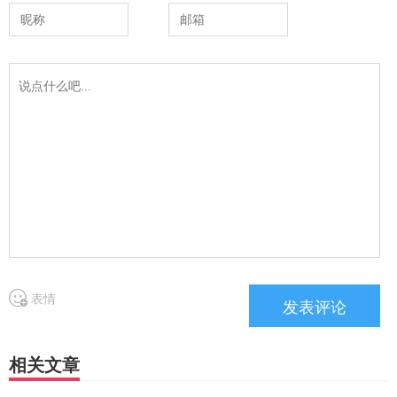
表情
相关文章