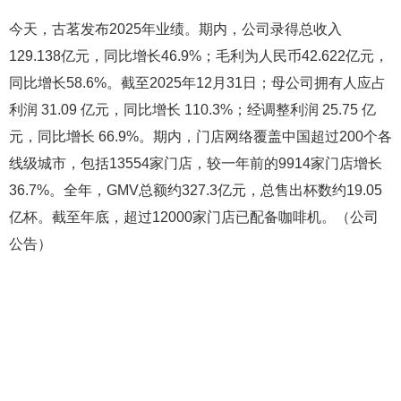
今天，古茗发布2025年业绩。期内，公司录得总收入
129.138亿元，同比增长46.9%；毛利为人民币42.622亿元，
同比增长58.6%。截至2025年12月31日；母公司拥有人应占
利润 31.09 亿元，同比增长 110.3%；经调整利润 25.75 亿
元，同比增长 66.9%。期内，门店网络覆盖中国超过200个各
线级城市，包括13554家门店，较一年前的9914家门店增长
36.7%。全年，GMV总额约327.3亿元，总售出杯数约19.05
亿杯。截至年底，超过12000家门店已配备咖啡机。（公司
公告）