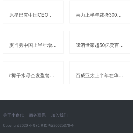
原星巴克中国CEO蔡德粦掌舵恒隆，百胜中国完成必胜客内地所有权收购，泸溪河迎来反转，帝亚吉欧裁减岗位计划发布，秋天第一杯奶茶爆单
喜力上半年裁撤3000岗位，太古可口可乐总裁说饮料品类增长态势良好，华润饮料下半年要打三场关键战役，帝亚吉欧新帅努力应对白酒市场影响
麦当劳中国上半年增至8114家，达能CEO称现阶段更具进攻性，“小酒馆”海伦司盈警，现代牧业完成收购中国圣牧股权，茶颜悦色合肥首店开业
啤酒世家超50亿卖百威集团股份，宗庆后之子任新公司董事长，FIVE GUYS明年重点加密北京，三只松鼠华南总部入驻佛山，达能完成阿根廷合资
if椰子水母企发盈警，星巴克回应“伙伴券取消”传闻，沃尔玛社区店将开进广州，袁记食品更新招股书，投资超5亿的安徽东鹏饮料项目投产
百威亚太上半年在华量跌价升，东鹏饮料上半年收入近125亿，热浪让梦龙冰淇淋欧洲大卖，徐福记发拼多多店铺说明，泸溪河桃酥再次上架山姆
关于小食代
商务联系
加入我们
Copyright 2020 小食代
粤ICP备20025370号​