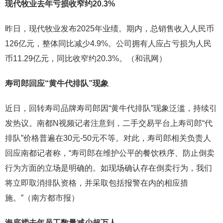
现代牧业去年亏损收窄约20.3%
昨日，现代牧业发布2025年业绩。期内，总销售收入人民币
126亿元，整体同比减少4.9%。公司拥有人应占亏损为人民
币11.29亿元，同比收窄约20.3%。（和讯网）
寿司郎回应“黄牛代排队”现象
近日，回转寿司品牌寿司郎因“黄牛代排队”现象泛滥，持续引
发热议。南都N视频记者注意到，二手交易平台上寿司郎“代
排队”价格普遍在30元-50元不等。对此，寿司郎相关负责人
回应南都记者称，“寿司郎在维护公平的餐饮秩序、防止倒卖
行为方面的立场是明确的。如现场确认存在倒卖行为，我们
将立即取消排队资格，并采取包括报警在内的相应措
施。”（南方都市报）
海底捞去年员工数量减少超万人