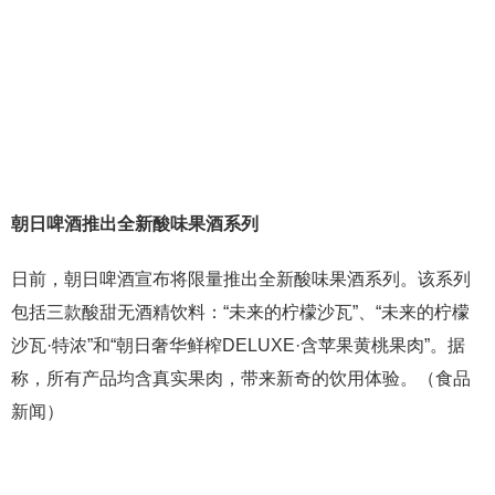
朝日啤酒推出全新酸味果酒系列
日前，朝日啤酒宣布将限量推出全新酸味果酒系列。该系列
包括三款酸甜无酒精饮料：“未来的柠檬沙瓦”、“未来的柠檬
沙瓦·特浓”和“朝日奢华鲜榨DELUXE·含苹果黄桃果肉”。据
称，所有产品均含真实果肉，带来新奇的饮用体验。（食品
新闻）