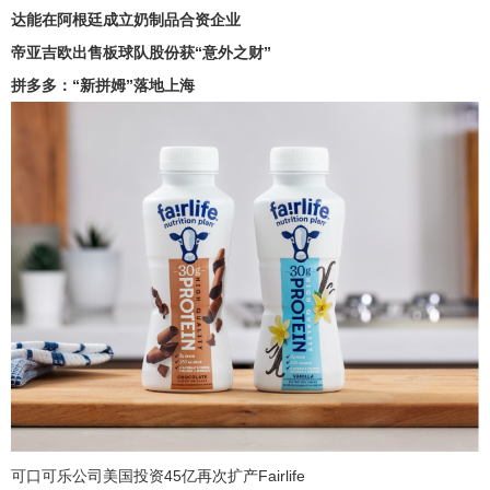
达能在阿根廷成立奶制品合资企业
帝亚吉欧出售板球队股份获“意外之财”
拼多多：“新拼姆”落地上海
可口可乐公司美国投资45亿再次扩产Fairlife