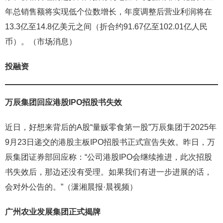
年总销售额将实现低个位数增长，年度调整后营业利润将在
13.3亿至14.8亿美元之间（折合约91.67亿至102.01亿人民
币）。（市场消息）
投融资
万辰集团回应港股IPO招股书失效
近日，好想来背后的A股“量贩零食第一股”万辰集团于2025年
9月23日递交的港股主板IPO招股书正式宣告失效。昨日，万
辰集团证券部回应称：“公司港股IPO会继续推进，此次招股
书失效后，那边还没有受理。如果我们有进一步进展的话，
会对外公告的。”（潇湘晨报·晨视频）
广州农业发展集团正式揭牌