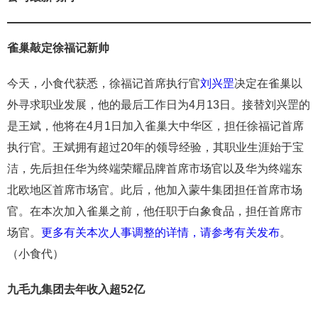
雀巢敲定徐福记新帅
今天，小食代获悉，徐福记首席执行官
刘兴罡
决定在雀巢以
外寻求职业发展，他的最后工作日为4月13日。接替刘兴罡的
是王斌，他将在4月1日加入雀巢大中华区，担任徐福记首席
执行官。王斌拥有超过20年的领导经验，其职业生涯始于宝
洁，先后担任华为终端荣耀品牌首席市场官以及华为终端东
北欧地区首席市场官。此后，他加入蒙牛集团担任首席市场
官。在本次加入雀巢之前，他任职于白象食品，担任首席市
场官。
更多有关本次人事调整的详情，请参考有关发布
。
（小食代）
九毛九集团去年收入超52亿