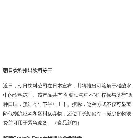
朝日饮料推出饮料冻干
近日，朝日饮料公司在日本宣布，其将推出可溶解于碳酸水
中的饮料冻干。该产品共有“葡萄柚与草本”和“柠檬与薄荷”两
种口味，预计今年下半年上市。据称，这种方式不仅可显著
降低物流成本和塑料废弃物，还便于长期储存，减少食物浪
费并可用于紧急储备。（食品新闻）