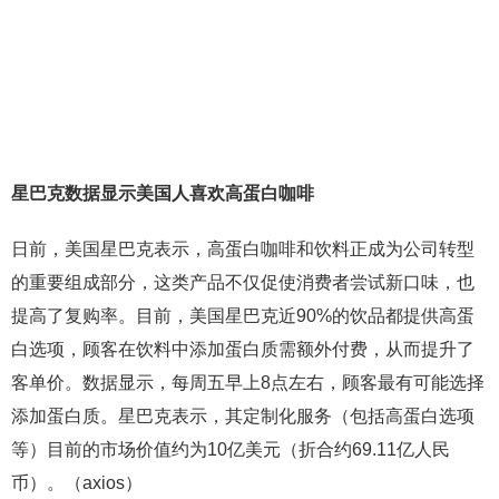
星巴克数据显示美国人喜欢高蛋白咖啡
日前，美国星巴克表示，高蛋白咖啡和饮料正成为公司转型
的重要组成部分，这类产品不仅促使消费者尝试新口味，也
提高了复购率。目前，美国星巴克近90%的饮品都提供高蛋
白选项，顾客在饮料中添加蛋白质需额外付费，从而提升了
客单价。数据显示，每周五早上8点左右，顾客最有可能选择
添加蛋白质。星巴克表示，其定制化服务（包括高蛋白选项
等）目前的市场价值约为10亿美元（折合约69.11亿人民
币）。（axios）