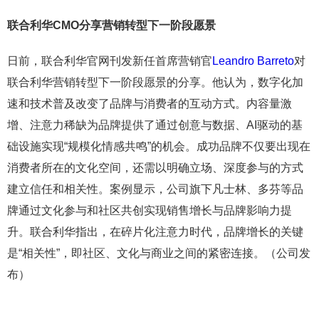
联合利华CMO分享营销转型下一阶段愿景
日前，联合利华官网刊发新任首席营销官
Leandro Barreto
对
联合利华营销转型下一阶段愿景的分享。他认为，数字化加
速和技术普及改变了品牌与消费者的互动方式。内容量激
增、注意力稀缺为品牌提供了通过创意与数据、AI驱动的基
础设施实现“规模化情感共鸣”的机会。成功品牌不仅要出现在
消费者所在的文化空间，还需以明确立场、深度参与的方式
建立信任和相关性。案例显示，公司旗下凡士林、多芬等品
牌通过文化参与和社区共创实现销售增长与品牌影响力提
升。联合利华指出，在碎片化注意力时代，品牌增长的关键
是“相关性”，即社区、文化与商业之间的紧密连接。（公司发
布）