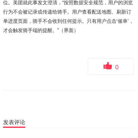
位。美团就此事发文澄清，“按照数据安全规范，用户的浏览
行为不会被记录或传递给骑手。用户查看配送地图、刷新订
单进度页面，骑手不会收到任何提示。只有用户点击‘催单’，
才会触发骑手端的提醒。”（界面）
0
发表评论