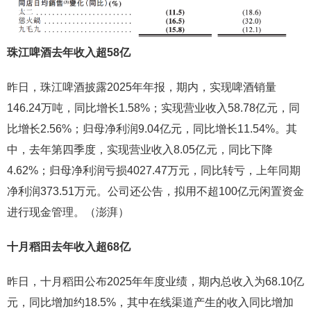
珠江啤酒去年收入超58亿
昨日，珠江啤酒披露2025年年报，期内，实现啤酒销量
146.24万吨，同比增长1.58%；实现营业收入58.78亿元，同
比增长2.56%；归母净利润9.04亿元，同比增长11.54%。其
中，去年第四季度，实现营业收入8.05亿元，同比下降
4.62%；归母净利润亏损4027.47万元，同比转亏，上年同期
净利润373.51万元。公司还公告，拟用不超100亿元闲置资金
进行现金管理。（澎湃）
十月稻田去年收入超68亿
昨日，十月稻田公布2025年年度业绩，期内总收入为68.10亿
元，同比增加约18.5%，其中在线渠道产生的收入同比增加