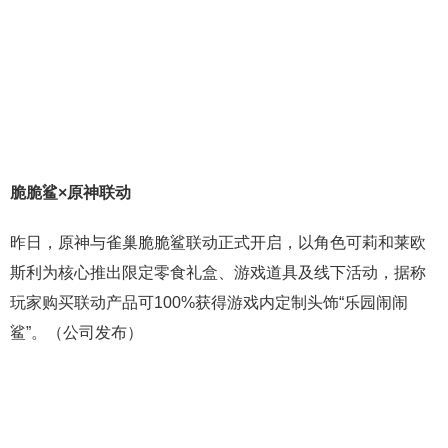
脆脆鲨×原神联动
昨日，原神与雀巢脆脆鲨联动正式开启，以角色可莉和莱欧
斯利为核心推出限定零食礼盒、游戏道具及线下活动，据称
玩家购买联动产品可100%获得游戏内定制头饰“乐园闹闹
鲨”。（公司发布）