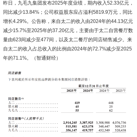
昨日，九毛九集团发布2025年度业绩，期内收入52.33亿元，
同比减少13.84%；公司权益股东应占溢利5819.9万元，同比
增长4.29%。公告称，来自太二的收入由2024年的44.13亿元
减少15.7%至2025年的37.20亿元，主要由于太二自营餐厅数
量由623间减少至477间，以及太二餐厅的同店销售减少。来
自太二的收入占总收入的比例由2024年的72.7%减少至2025
年的71.1%。（智通财经）