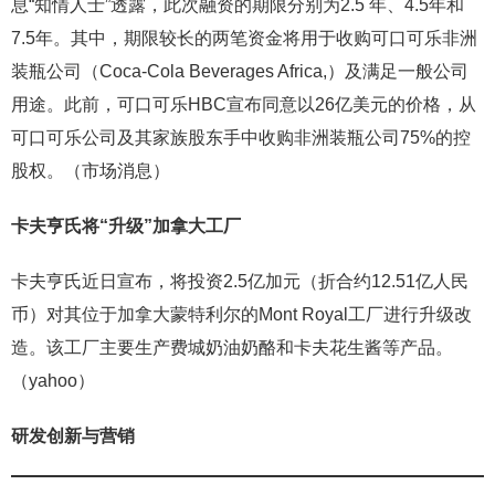
息“知情人士”透露，此次融资的期限分别为2.5 年、4.5年和
7.5年。其中，期限较长的两笔资金将用于收购可口可乐非洲
装瓶公司（Coca-Cola Beverages Africa,）及满足一般公司
用途。此前，可口可乐HBC宣布同意以26亿美元的价格，从
可口可乐公司及其家族股东手中收购非洲装瓶公司75%的控
股权。（市场消息）
卡夫亨氏将“升级”加拿大工厂
卡夫亨氏近日宣布，将投资2.5亿加元（折合约12.51亿人民
币）对其位于加拿大蒙特利尔的Mont Royal工厂进行升级改
造。该工厂主要生产费城奶油奶酪和卡夫花生酱等产品。
（yahoo）
研发创新与营销