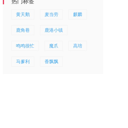
热门标签
黄天鹅
麦当劳
麒麟
鹿角巷
鹿港小镇
鸣鸣很忙
魔爪
高培
马爹利
香飘飘