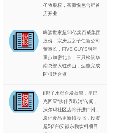
圣牧股权，茶颜悦色合肥首
店开业
啤酒世家超50亿卖百威集团
股份，宗庆后之子任新公司
董事长，FIVE GUYS明年
重点加密北京，三只松鼠华
南总部入驻佛山，达能完成
阿根廷合资
if椰子水母企发盈警，星巴
克回应“伙伴券取消”传闻，
沃尔玛社区店将开进广州，
袁记食品更新招股书，投资
超5亿的安徽东鹏饮料项目