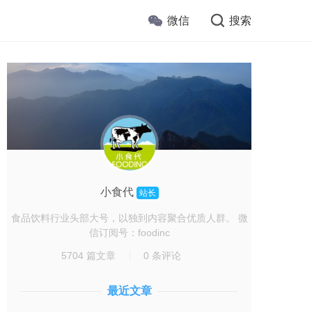
微信
搜索
小食代
站长
食品饮料行业头部大号，以独到内容聚合优质人群。 微
信订阅号：foodinc
5704 篇文章
0 条评论
最近文章