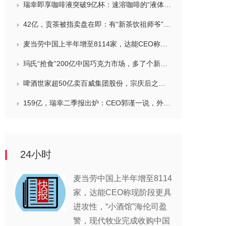
瑞幸即享咖啡液突破9亿杯：速溶咖啡的“液体时代”是如何炼成的？
42亿，贡茶被指卖盘在即：有“新茶饮祖师爷”之称，贝恩资本拟接手
麦当劳中国上半年增至8114家，达能CEO称现阶段更具进攻性，“小酒馆”海伦司盈警，现代牧业完成收购中国圣牧股权，茶颜悦色合肥首店开业
玛氏“抢食”200亿中国巧克力市场，多了个新筹码：首次引进新收购的Trü Frü，“冻干水果+巧克力”能成为零食新风口吗？
啤酒世家超50亿卖百威集团股份，宗庆后之子任新公司董事长，FIVE GUYS明年重点加密北京，三只松鼠华南总部入驻佛山，达能完成阿根廷合资
159亿，瑞幸二季报出炉：CEO郭谨一说，外卖补贴收缩节奏快于年初预期，对下半年总体保持谨慎乐观，将继续稳步出海
24小时
麦当劳中国上半年增至8114
家，达能CEO称现阶段更具
进攻性，“小酒馆”海伦司盈
警，现代牧业完成收购中国