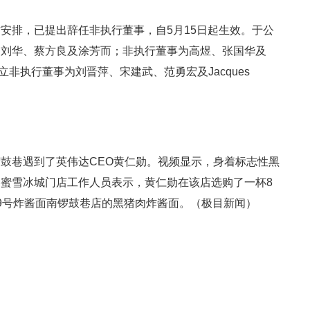
安排，已提出辞任非执行董事，自5月15日起生效。于公
、刘华、蔡方良及涂芳而；非执行董事为高煜、张国华及
）；独立非执行董事为刘晋萍、宋建武、范勇宏及Jacques
鼓巷遇到了英伟达CEO黄仁勋。视频显示，身着标志性黑
蜜雪冰城门店工作人员表示，黄仁勋在该店选购了一杯8
9号炸酱面南锣鼓巷店的黑猪肉炸酱面。（极目新闻）