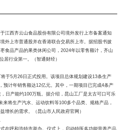
关于江西齐云山食品股份有限公司境外发行上市备案通知
00股境外上市普通股并在香港联合交易所上市。据招股书披
枣食品产品的果类休闲公司，2024年以零售额计，齐山
，位居行业第一。（智通财经）
将于5月26日正式投用。该项目总体规划建设13条生产
，预计年销售额达12亿元。其中，一期项目已完成4条产
吨，日产能约100万瓶。据介绍，昆山工厂是太古可口可乐
未来将生产汽水、运动饮料等100多个品类、规格产品，
日益增长的需求。（昆山市人民政府官网）
工
仪式在呼和浩特市举办。仪式上，启动特医多功能营养产品