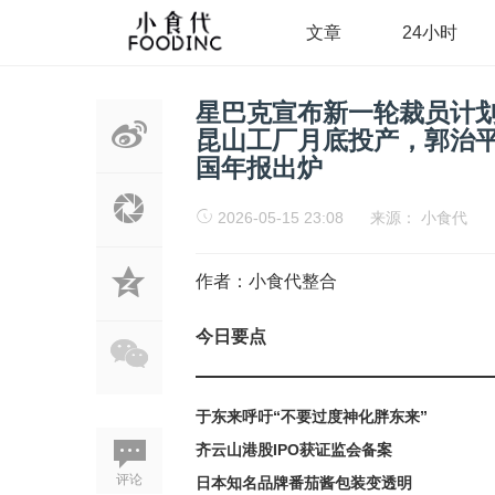
文章
24小时
星巴克宣布新一轮裁员计
昆山工厂月底投产，郭治
国年报出炉
2026-05-15 23:08
来源：
小食代
作者：小食代整合
今日要点
于东来呼吁“不要过度神化胖东来”
齐云山港股IPO获证监会备案
评论
日本知名品牌番茄酱包装变透明