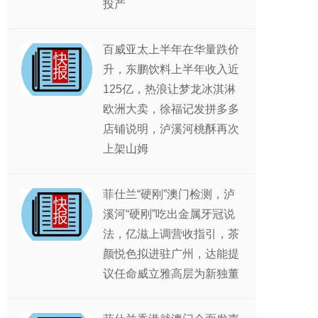
投产
百威亚太上半年在华量跌价
升，东鹏饮料上半年收入近
125亿，热浪让梦龙冰淇淋
欧洲大卖，徐福记发拼多多
店铺说明，泸溪河桃酥再次
上架山姆
菲仕兰“硬刚”澳门检测，泸
溪河“硬刚”吃出金属牙冠说
法，亿滋上调营收指引，茶
颜悦色拟进驻广州，达能提
议任命威立雅高层为新独董