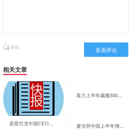
表情
相关文章
喜力上半年裁撤3000岗位，太古可口可乐总裁说饮料品类增长态势良好，华润饮料下半年要打三场关键战役，帝亚吉欧新帅努力应对白酒市场影响
原星巴克中国CEO蔡德粦掌舵恒隆，百胜中国完成必胜客内地所有权收购，泸溪河迎来反转，帝亚吉欧裁减岗位计划发布，秋天第一杯奶茶爆单
麦当劳中国上半年增至8114家，达能CEO称现阶段更具进攻性，“小酒馆”海伦司盈警，现代牧业完成收购中国圣牧股权，茶颜悦色合肥首店开业