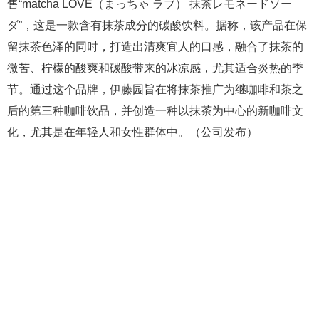
售“matcha LOVE（まっちゃ ラブ） 抹茶レモネードソー
ダ”，这是一款含有抹茶成分的碳酸饮料。据称，该产品在保
留抹茶色泽的同时，打造出清爽宜人的口感，融合了抹茶的
微苦、柠檬的酸爽和碳酸带来的冰凉感，尤其适合炎热的季
节。通过这个品牌，伊藤园旨在将抹茶推广为继咖啡和茶之
后的第三种咖啡饮品，并创造一种以抹茶为中心的新咖啡文
化，尤其是在年轻人和女性群体中。（公司发布）