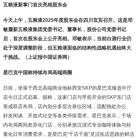
五粮液新掌门首次亮相股东会
今天上午，五粮液2025年度股东会在四川宜宾召开。这是邓
敏履新五粮液集团党委书记、董事长，股份公司党委书记
后，首次在股东会上公开亮相。邓敏表示，当前白酒行业仍
处于深度调整阶段，但五粮液面临的结构性战略机遇始终大
于挑战。（上证报中国证券网）
星巴克中国称持续布局高端商圈
日前，坐落于西北高端商业地标西安SKP的星巴克臻选中厅
店今日正式启幕。据称，这家门店与早前开业的SKP东门店
形成双店布局，店内划分多层次座位区域，适配独处办公、
好友闲谈、开放式社交等各类停留需求。星巴克表示，于场
内布局两间差异化门店，分别承接沉浸式专业咖啡体验与轻
量化日常消费需求，是星巴克“千店千面”灵活拓店思路的鲜活