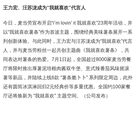
王力宏、汪苏泷成为“我就喜欢”代言人
今日，麦当劳宣布开启“i’m lovin’ it 我就喜欢”23周年活动，并
以“我就喜欢薯条”作为首波主题，围绕经典美味薯条展开一系
列创新体验。与此同时，王力宏与汪苏泷成为“我就喜欢”代言
人，并与麦当劳粉丝一起共创主题曲《我就喜欢薯条》，共
同表达对薯条的热爱。7月1日起，全国超过8000家麦当劳餐
厅将限时推出厚薯泥培根肉酱双牛堡、意式辣番茄风味摇滚
薯等新品，并陆续上线6款 “薯条脆卜卜” 系列限定周边，此外
还有圆筒冰淇淋回归2元经典价等多重优惠。全国约100家餐
厅还将焕新为 “我就喜欢” 主题空间。（公司发布）