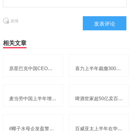
表情
相关文章
原星巴克中国CEO蔡德粦掌舵恒隆，百胜中国完成必胜客内地所有权收购，泸溪河迎来反转，帝亚吉欧裁减岗位计划发布，秋天第一杯奶茶爆单
喜力上半年裁撤3000岗位，太古可口可乐总裁说饮料品类增长态势良好，华润饮料下半年要打三场关键战役，帝亚吉欧新帅努力应对白酒市场影响
麦当劳中国上半年增至8114家，达能CEO称现阶段更具进攻性，“小酒馆”海伦司盈警，现代牧业完成收购中国圣牧股权，茶颜悦色合肥首店开业
啤酒世家超50亿卖百威集团股份，宗庆后之子任新公司董事长，FIVE GUYS明年重点加密北京，三只松鼠华南总部入驻佛山，达能完成阿根廷合资
if椰子水母企发盈警，星巴克回应“伙伴券取消”传闻，沃尔玛社区店将开进广州，袁记食品更新招股书，投资超5亿的安徽东鹏饮料项目投产
百威亚太上半年在华量跌价升，东鹏饮料上半年收入近125亿，热浪让梦龙冰淇淋欧洲大卖，徐福记发拼多多店铺说明，泸溪河桃酥再次上架山姆