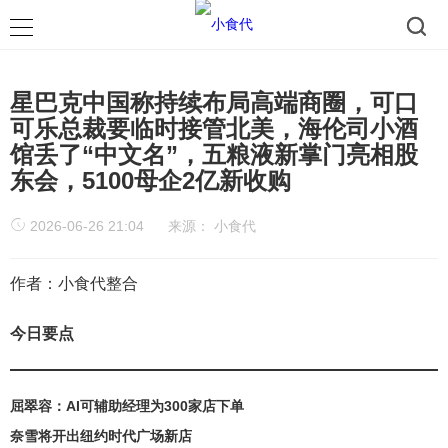
星巴克中国称持续布局高端商圈，可口
可乐总裁要临时接管北美，海伦司小酒
馆丢了“中文名”，五粮液新掌门亮相股
东会，5100母企2亿新收购
2026-06-26 21:04
来源：
小食代
作者：小食代整合
今日要点
屈翠容：AI可辅助经理为300家店下单
奈雪将开出纽约时代广场新店