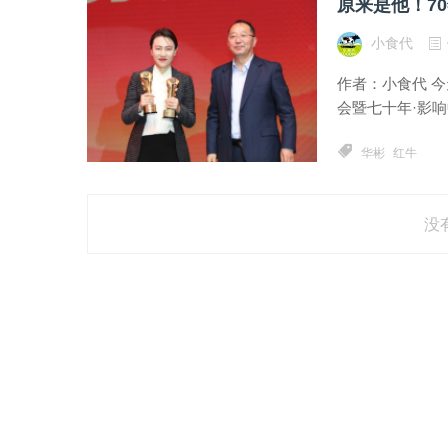
原来是他！7
小食代
作者：小食代 今
会暨七十年·影响
华彬
红牛
没有