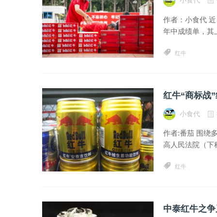
作者：小食代 
年中成绩单，其上
红牛
小食代
作者:番茄 围
高人民法院（下称
红牛
中泰红牛之争