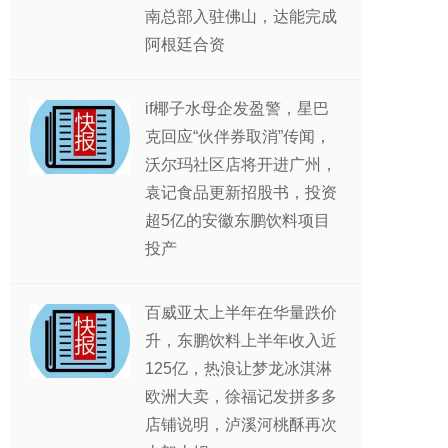
南总部入驻佛山，达能完成
阿根廷合资
if椰子水母企发盈警，星巴
克回应“伙伴券取消”传闻，
沃尔玛社区店将开进广州，
袁记食品更新招股书，投资
超5亿的安徽东鹏饮料项目
投产
百威亚太上半年在华量跌价
升，东鹏饮料上半年收入近
125亿，热浪让梦龙冰淇淋
欧洲大卖，徐福记发拼多多
店铺说明，泸溪河桃酥再次