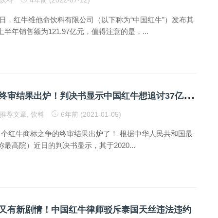
近日，红牛维他命饮料有限公司（以下称为“中国红牛”）发布其
半年销售额为121.97亿元，值得注意的是，...
红
牛“商标战”终审结果出炉！判决书显示中国红牛想追讨37亿广告费
推荐文章
,
饮料
6年前 (2021-01-05)
绕多个红牛商标之争的终审结果出炉了！ 根据中华人民共和国最
最高院）近日的判决书显示，其于2020...
又有新剧情！中国红牛律师驳斥泰国天丝违法违约