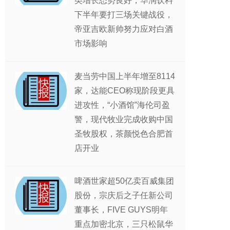
类增长态势良好，华润饮料
下半年要打三场关键战役，
帝亚吉欧新帅努力应对白酒
市场影响
麦当劳中国上半年增至8114
家，达能CEO称现阶段更具
进攻性，“小酒馆”海伦司盈
警，现代牧业完成收购中国
圣牧股权，茶颜悦色合肥首
店开业
啤酒世家超50亿卖百威集团
股份，宗庆后之子任新公司
董事长，FIVE GUYS明年
重点加密北京，三只松鼠华