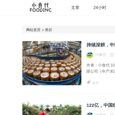
文章
24小时
网站首页
>
类目
持续深耕，中
小食代
作者：小食代 1
限公司（年产30
红牛
122亿，中
小食代