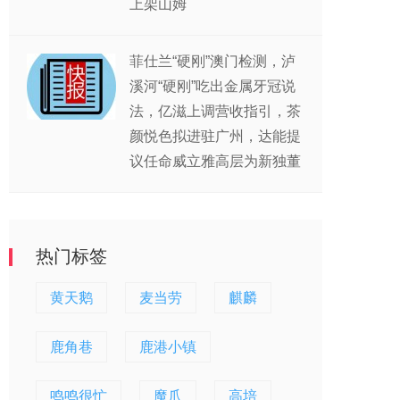
上架山姆
菲仕兰“硬刚”澳门检测，泸
溪河“硬刚”吃出金属牙冠说
法，亿滋上调营收指引，茶
颜悦色拟进驻广州，达能提
议任命威立雅高层为新独董
热门标签
黄天鹅
麦当劳
麒麟
鹿角巷
鹿港小镇
鸣鸣很忙
魔爪
高培