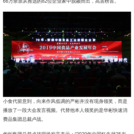
66万余票从推选的82位企业家中脱颖而出，高居榜首。
小食代留意到，向来作风低调的严彬并没有现身领奖，而是
播放了一段大会发言视频。代替他本人领奖的是华彬快速消
费品集团总裁卢战。