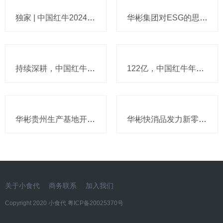
独家 | 中国红牛2024年重回210亿规模，华彬其他饮料的销情也有了
华彬集团对ESG的思考与行动：将“健康”刻入发展基因
持续深耕，中国红牛拥有四个累计产量突破100亿罐生产基地
122亿，中国红牛年中业绩超预期
华彬贵州生产基地开业投产 助力“两贵”融合发展
华彬快消品发力新零售 跨界出新意
关于小食代
商务联系
加入我们
Copyright 2020 小食代
粤ICP备20025370号​