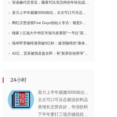
张凌赫代言背后，藏着可比克怎样的年轻化战略？
喜力上半年裁撤3000岗位，太古可口可乐总裁说饮料品类增长态势良好，华润饮料下半年要打三场关键战役，帝亚吉欧新帅努力应对白酒市场影响
网红汉堡连锁Five Guys创始人专访：都是5个儿子和妻子在打理，绝不会与麦当劳正面竞争，要公司上市或卖盘的建议不时出现
独家 | 亿滋大中华区市场与发展部“一号位”迎来新变动，曲向明将卸任
瑞幸即享咖啡液突破9亿杯：速溶咖啡的“液体时代”是如何炼成的？
42亿，贡茶被指卖盘在即：有“新茶饮祖师爷”之称，贝恩资本拟接手
24小时
喜力上半年裁撤3000岗位，
太古可口可乐总裁说饮料品
类增长态势良好，华润饮料
下半年要打三场关键战役，