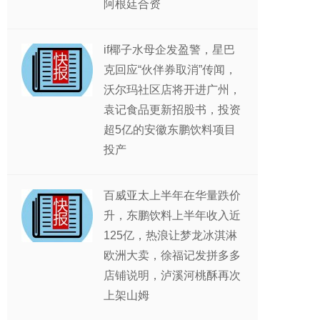
阿根廷合资
if椰子水母企发盈警，星巴
克回应“伙伴券取消”传闻，
沃尔玛社区店将开进广州，
袁记食品更新招股书，投资
超5亿的安徽东鹏饮料项目
投产
百威亚太上半年在华量跌价
升，东鹏饮料上半年收入近
125亿，热浪让梦龙冰淇淋
欧洲大卖，徐福记发拼多多
店铺说明，泸溪河桃酥再次
上架山姆