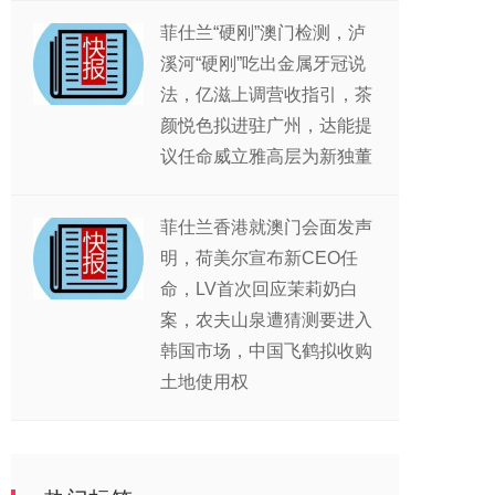
菲仕兰“硬刚”澳门检测，泸
溪河“硬刚”吃出金属牙冠说
法，亿滋上调营收指引，茶
颜悦色拟进驻广州，达能提
议任命威立雅高层为新独董
菲仕兰香港就澳门会面发声
明，荷美尔宣布新CEO任
命，LV首次回应茉莉奶白
案，农夫山泉遭猜测要进入
韩国市场，中国飞鹤拟收购
土地使用权