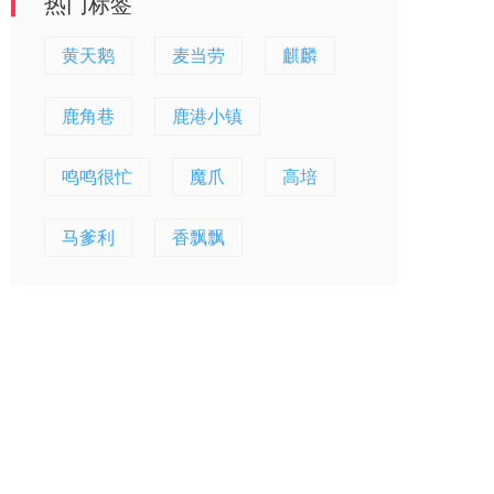
热门标签
黄天鹅
麦当劳
麒麟
鹿角巷
鹿港小镇
鸣鸣很忙
魔爪
高培
马爹利
香飘飘