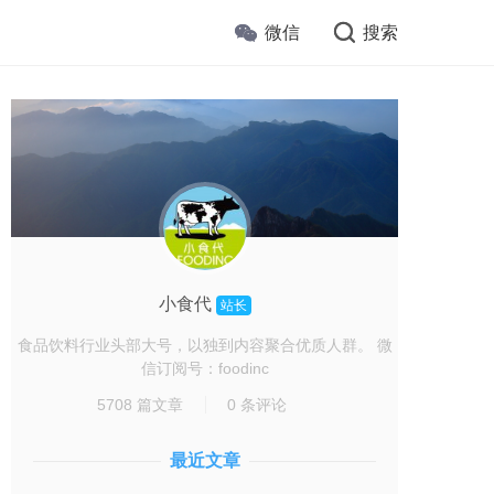
微信
搜索
小食代
站长
食品饮料行业头部大号，以独到内容聚合优质人群。 微
信订阅号：foodinc
5708 篇文章
0 条评论
最近文章