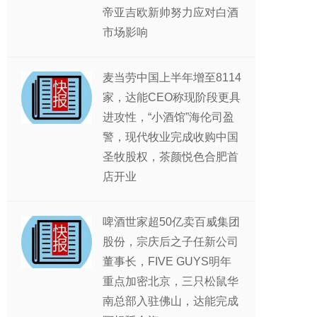
帝亚吉欧新帅努力应对白酒
市场影响
麦当劳中国上半年增至8114
家，达能CEO称现阶段更具
进攻性，“小酒馆”海伦司盈
警，现代牧业完成收购中国
圣牧股权，茶颜悦色合肥首
店开业
啤酒世家超50亿卖百威集团
股份，宗庆后之子任新公司
董事长，FIVE GUYS明年
重点加密北京，三只松鼠华
南总部入驻佛山，达能完成