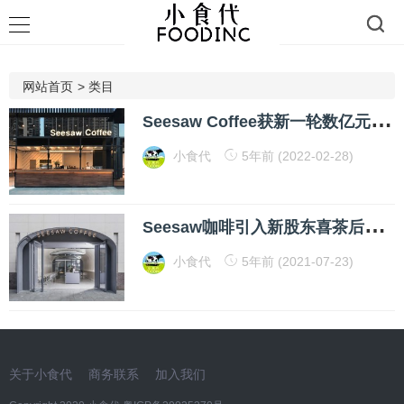
网站首页
>
类目
S
eesaw Coffee获新一轮数亿元融资，资本继续押注中国咖啡店
小食代
5年前 (2022-02-28)
S
eesaw咖啡引入新股东喜茶后5年冲刺千店！今天，我们和创始人聊了聊
小食代
5年前 (2021-07-23)
关于小食代
商务联系
加入我们