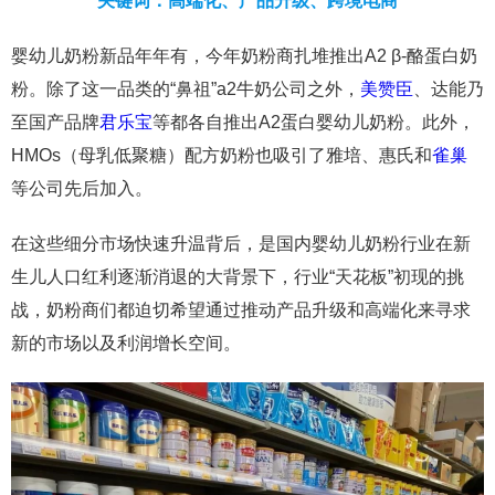
关键词：高端化、产品升级、跨境电商
婴幼儿奶粉新品年年有，今年奶粉商扎堆推出A2 β-酪蛋白奶
粉。除了这一品类的“鼻祖”a2牛奶公司之外，
美赞臣
、达能乃
至国产品牌
君乐宝
等都各自推出A2蛋白婴幼儿奶粉。此外，
HMOs（母乳低聚糖）配方奶粉也吸引了雅培、惠氏和
雀巢
等公司先后加入。
在这些细分市场快速升温背后，是国内婴幼儿奶粉行业在新
生儿人口红利逐渐消退的大背景下，行业“天花板”初现的挑
战，奶粉商们都迫切希望通过推动产品升级和高端化来寻求
新的市场以及利润增长空间。