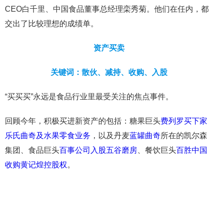
CEO白千里、中国食品董事总经理栾秀菊。他们在任内，都
交出了比较理想的成绩单。
资产买卖
关键词：散伙、减持、收购、入股
“买买买”永远是食品行业里最受关注的焦点事件。
回顾今年，积极买进新资产的包括：糖果巨头
费列罗买下家
乐氏曲奇及水果零食业务
，以及丹麦
蓝罐曲奇
所在的凯尔森
集团、食品巨头
百事公司入股五谷磨房
、餐饮巨头
百胜中国
收购黄记煌控股权
。