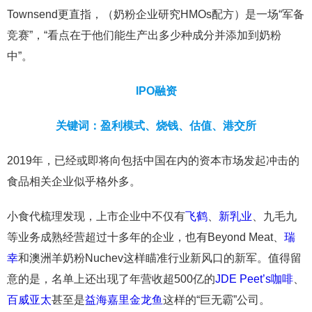
Townsend更直指，（奶粉企业研究HMOs配方）是一场“军备
竞赛”，“看点在于他们能生产出多少种成分并添加到奶粉
中”。
IPO融资
关键词：盈利模式、烧钱、估值、港交所
2019年，已经或即将向包括中国在内的资本市场发起冲击的
食品相关企业似乎格外多。
小食代梳理发现，上市企业中不仅有
飞鹤
、
新乳业
、九毛九
等业务成熟经营超过十多年的企业，也有Beyond Meat、
瑞
幸
和澳洲羊奶粉Nuchev这样瞄准行业新风口的新军。值得留
意的是，名单上还出现了年营收超500亿的
JDE Peet’s咖啡
、
百威亚太
甚至是
益海嘉里金龙鱼
这样的“巨无霸”公司。