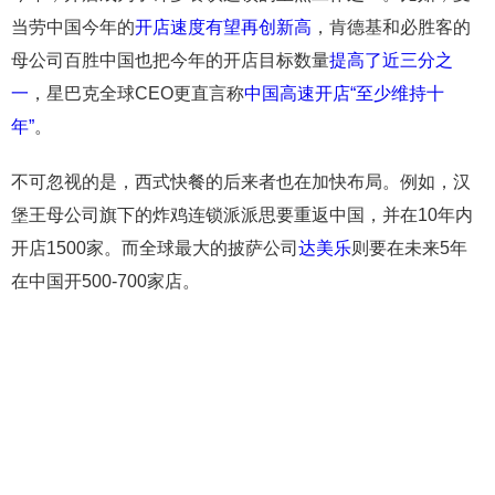
当劳中国今年的
开店速度有望再创新高
，肯德基和必胜客的
母公司百胜中国也把今年的开店目标数量
提高了近三分之
一
，星巴克全球CEO更直言称
中国高速开店“至少维持十
年”
。
不可忽视的是，西式快餐的后来者也在加快布局。例如，汉
堡王母公司旗下的炸鸡连锁派派思要重返中国，并在10年内
开店1500家。而全球最大的披萨公司
达美乐
则要在未来5年
在中国开500-700家店。