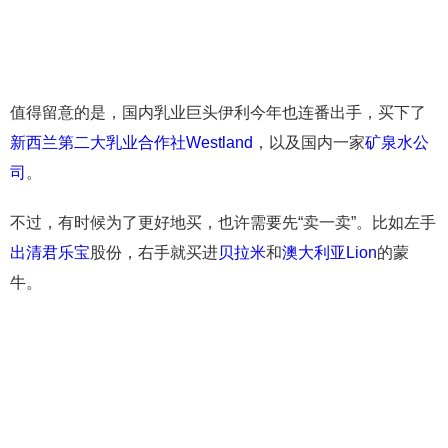
值得留意的是，国内乳业巨头伊利今年也连番出手，买下了
新西兰第二大乳业合作社Westland
，以及国内一家
矿泉水公
司
。
不过，有时候为了更好地买，也许需要先“卖一卖”。比如左手
出清君乐宝
股份，右手就买进
贝拉米
和
澳大利亚Lion
的蒙
牛。