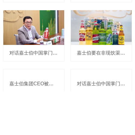
对话嘉士伯中国掌门人：即时零售便利性顺应消费趋势，1升装啤酒对高端化贡献显著，“做深大城市”比“做广”更有利
嘉士伯要在非现饮渠道卖更多罐装啤酒，即时零售有了专门团队，饮料创新陆续有来
嘉士伯集团CEO被指进候选名单，帝亚吉欧正急寻新掌门：做啤酒的也能卖好洋酒？
对话嘉士伯中国掌门人：啤酒之外的品类可塑性很大，我们才刚刚起步
关于小食代
商务联系
加入我们
Copyright 2020 小食代
粤ICP备20025370号​