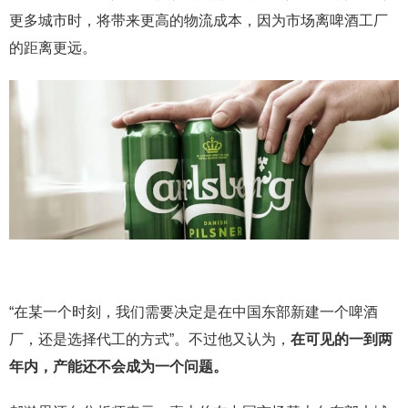
更多城市时，将带来更高的物流成本，因为市场离啤酒工厂
的距离更远。
“在某一个时刻，我们需要决定是在中国东部新建一个啤酒
厂，还是选择代工的方式”。不过他又认为，
在可见的一到两
年内，产能还不会成为一个问题。