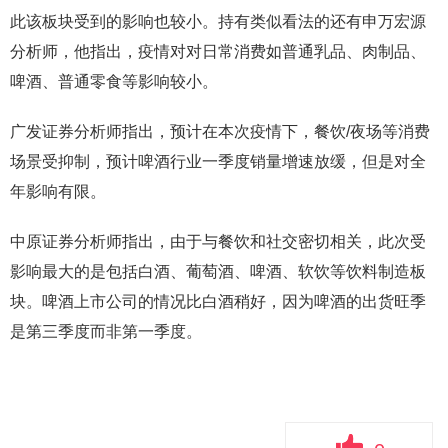
此该板块受到的影响也较小。持有类似看法的还有申万宏源
分析师，他指出，疫情对对日常消费如普通乳品、肉制品、
啤酒、普通零食等影响较小。
广发证券分析师指出，预计在本次疫情下，餐饮/夜场等消费
场景受抑制，预计啤酒行业一季度销量增速放缓，但是对全
年影响有限。
中原证券分析师指出，由于与餐饮和社交密切相关，此次受
影响最大的是包括白酒、葡萄酒、啤酒、软饮等饮料制造板
块。啤酒上市公司的情况比白酒稍好，因为啤酒的出货旺季
是第三季度而非第一季度。