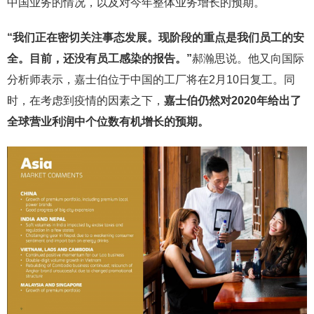
中国业务的情况，以及对今年整体业务增长的预期。
“我们正在密切关注事态发展。现阶段的重点是我们员工的安
全。目前，还没有员工感染的报告。”
郝瀚思说。他又向国际
分析师表示，嘉士伯位于中国的工厂将在2月10日复工。同
时，在考虑到疫情的因素之下，
嘉士伯仍然对2020年给出了
全球营业利润中个位数有机增长的预期。