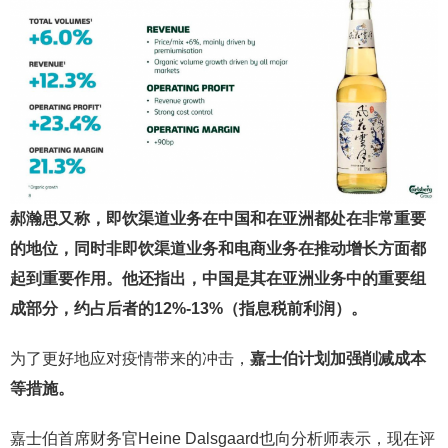
郝瀚思又称，即饮渠道业务在中国和在亚洲都处在非常重要
的地位，同时非即饮渠道业务和电商业务在推动增长方面都
起到重要作用。
他还指出，中国是其在亚洲业务中的重要组
成部分，约占后者的12%-13%（指息税前利润）。
为了更好地应对疫情带来的冲击，
嘉士伯计划加强削减成本
等措施。
嘉士伯首席财务官Heine Dalsgaard也向分析师表示，现在评