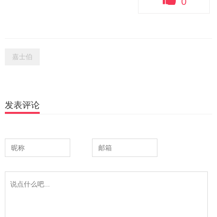
0
嘉士伯
发表评论