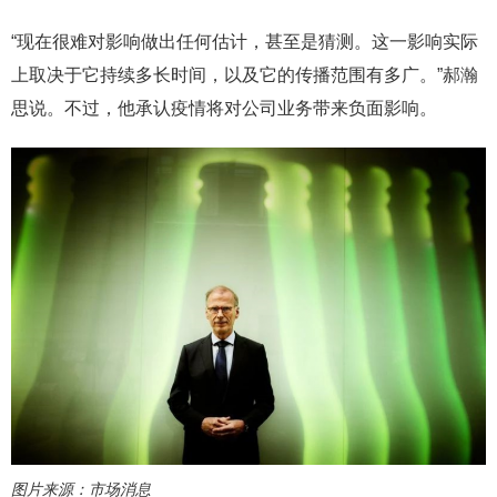
“现在很难对影响做出任何估计，甚至是猜测。这一影响实际
上取决于它持续多长时间，以及它的传播范围有多广。”郝瀚
思说。不过，他承认疫情将对公司业务带来负面影响。
图片来源：市场消息