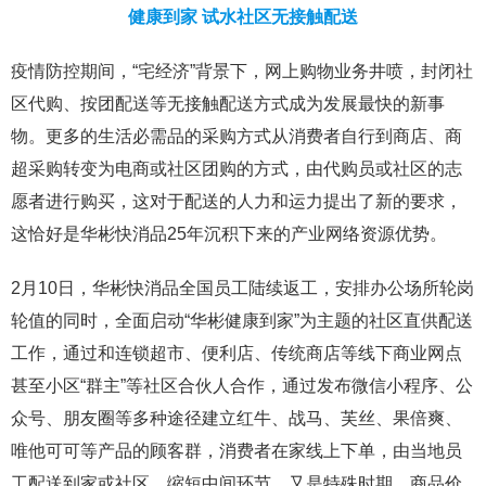
健康到家 试水社区无接触配送
疫情防控期间，“宅经济”背景下，网上购物业务井喷，封闭社
区代购、按团配送等无接触配送方式成为发展最快的新事
物。更多的生活必需品的采购方式从消费者自行到商店、商
超采购转变为电商或社区团购的方式，由代购员或社区的志
愿者进行购买，这对于配送的人力和运力提出了新的要求，
这恰好是华彬快消品25年沉积下来的产业网络资源优势。
2月10日，华彬快消品全国员工陆续返工，安排办公场所轮岗
轮值的同时，全面启动“华彬健康到家”为主题的社区直供配送
工作，通过和连锁超市、便利店、传统商店等线下商业网点
甚至小区“群主”等社区合伙人合作，通过发布微信小程序、公
众号、朋友圈等多种途径建立红牛、战马、芙丝、果倍爽、
唯他可可等产品的顾客群，消费者在家线上下单，由当地员
工配送到家或社区，缩短中间环节，又是特殊时期，商品价