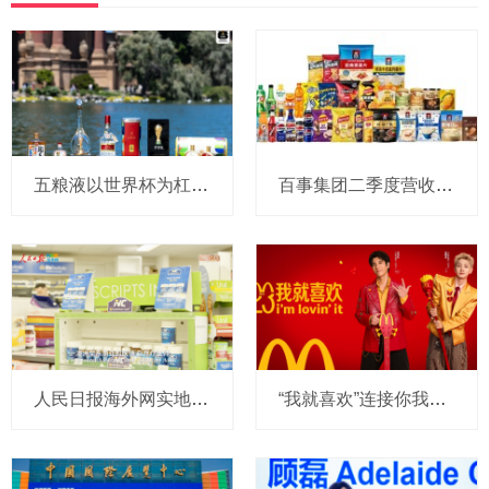
五粮液以世界杯为杠杆，撬动年轻圈层，重新定义白酒消费边界
百事集团二季度营收和利润双增，亚太及中国业务表现亮眼
人民日报海外网实地探访Nutrition Care澳洲全自控产业链，带你看懂真正的进口好营养
“我就喜欢”连接你我23年：麦当劳再度携手王力宏，与汪苏泷共同传递薯条热爱