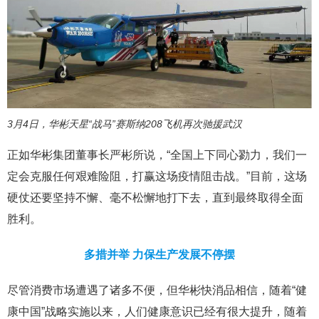
3月4日，华彬天星“战马”赛斯纳208飞机再次驰援武汉
正如华彬集团董事长严彬所说，“全国上下同心勠力，我们一
定会克服任何艰难险阻，打赢这场疫情阻击战。”目前，这场
硬仗还要坚持不懈、毫不松懈地打下去，直到最终取得全面
胜利。
多措并举 力保生产发展不停摆
尽管消费市场遭遇了诸多不便，但华彬快消品相信，随着“健
康中国”战略实施以来，人们健康意识已经有很大提升，随着