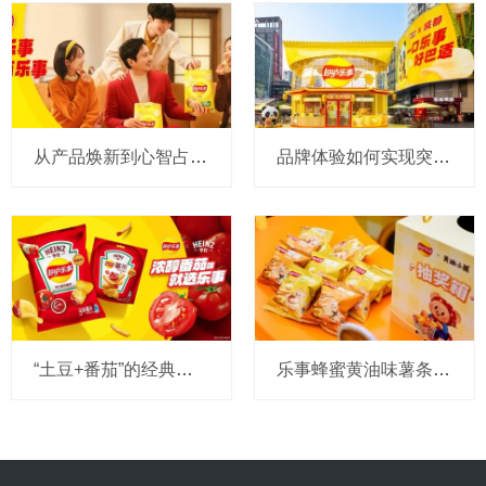
从产品焕新到心智占领， “吃乐事，有乐事”如何成为春节仪式？
品牌体验如何实现突破？乐事“风味体验场”精准戳中“重返线下”的年轻人
“土豆+番茄”的经典王炸组合：乐事如何用联名玩转零食新体验？
乐事蜂蜜黄油味薯条即将全国上市，它如何解码Z世代年轻人？