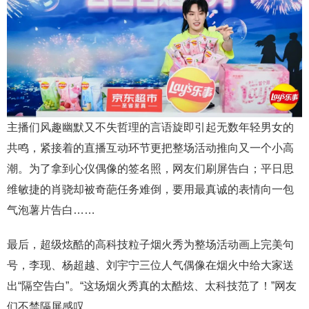
主播们风趣幽默又不失哲理的言语旋即引起无数年轻男女的
共鸣，紧接着的直播互动环节更把整场活动推向又一个小高
潮。为了拿到心仪偶像的签名照，网友们刷屏告白；平日思
维敏捷的肖骁却被奇葩任务难倒，要用最真诚的表情向一包
气泡薯片告白……
最后，超级炫酷的高科技粒子烟火秀为整场活动画上完美句
号，李现、杨超越、刘宇宁三位人气偶像在烟火中给大家送
出“隔空告白”。“这场烟火秀真的太酷炫、太科技范了！”网友
们不禁隔屏感叹。