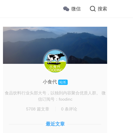
微信
搜索
小食代
站长
食品饮料行业头部大号，以独到内容聚合优质人群。 微
信订阅号：foodinc
5708 篇文章
0 条评论
最近文章