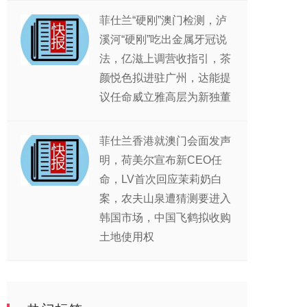
菲仕兰“硬刚”澳门检测，泸
溪河“硬刚”吃出金属牙冠说
法，亿滋上调营收指引，茶
颜悦色拟进驻广州，达能提
议任命威立雅高层为新独董
菲仕兰香港就澳门会面发声
明，荷美尔宣布新CEO任
命，LV首次回应茉莉奶白
案，农夫山泉遭猜测要进入
韩国市场，中国飞鹤拟收购
土地使用权