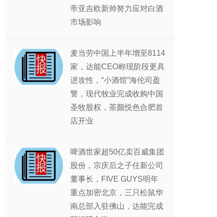
帝亚吉欧新帅努力应对白酒
市场影响
麦当劳中国上半年增至8114
家，达能CEO称现阶段更具
进攻性，“小酒馆”海伦司盈
警，现代牧业完成收购中国
圣牧股权，茶颜悦色合肥首
店开业
啤酒世家超50亿卖百威集团
股份，宗庆后之子任新公司
董事长，FIVE GUYS明年
重点加密北京，三只松鼠华
南总部入驻佛山，达能完成