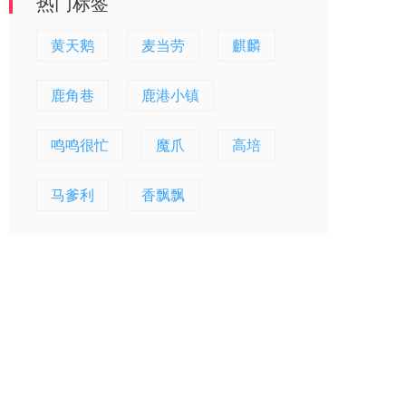
热门标签
黄天鹅
麦当劳
麒麟
鹿角巷
鹿港小镇
鸣鸣很忙
魔爪
高培
马爹利
香飘飘