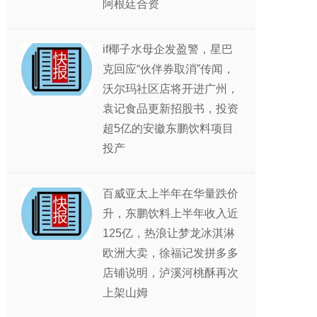
阿根廷合资
if椰子水母企发盈警，星巴
克回应“伙伴券取消”传闻，
沃尔玛社区店将开进广州，
袁记食品更新招股书，投资
超5亿的安徽东鹏饮料项目
投产
百威亚太上半年在华量跌价
升，东鹏饮料上半年收入近
125亿，热浪让梦龙冰淇淋
欧洲大卖，徐福记发拼多多
店铺说明，泸溪河桃酥再次
上架山姆