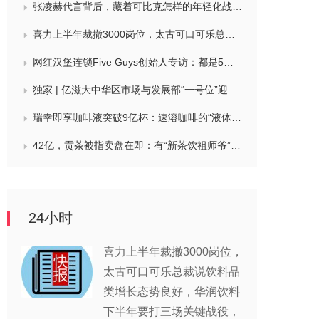
张凌赫代言背后，藏着可比克怎样的年轻化战略？
喜力上半年裁撤3000岗位，太古可口可乐总裁说饮料品类增长态势良好，华润饮料下半年要打三场关键战役，帝亚吉欧新帅努力应对白酒市场影响
网红汉堡连锁Five Guys创始人专访：都是5个儿子和妻子在打理，绝不会与麦当劳正面竞争，要公司上市或卖盘的建议不时出现
独家 | 亿滋大中华区市场与发展部“一号位”迎来新变动，曲向明将卸任
瑞幸即享咖啡液突破9亿杯：速溶咖啡的“液体时代”是如何炼成的？
42亿，贡茶被指卖盘在即：有“新茶饮祖师爷”之称，贝恩资本拟接手
24小时
喜力上半年裁撤3000岗位，
太古可口可乐总裁说饮料品
类增长态势良好，华润饮料
下半年要打三场关键战役，