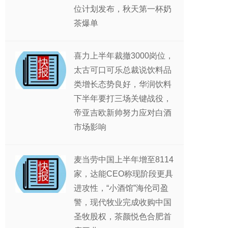
位计划发布，秋天第一杯奶
茶爆单
喜力上半年裁撤3000岗位，
太古可口可乐总裁说饮料品
类增长态势良好，华润饮料
下半年要打三场关键战役，
帝亚吉欧新帅努力应对白酒
市场影响
麦当劳中国上半年增至8114
家，达能CEO称现阶段更具
进攻性，“小酒馆”海伦司盈
警，现代牧业完成收购中国
圣牧股权，茶颜悦色合肥首