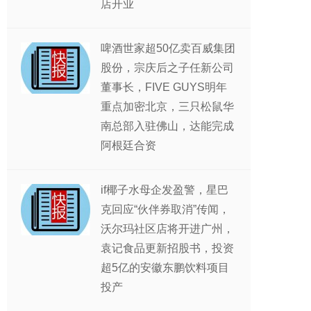
店开业
啤酒世家超50亿卖百威集团
股份，宗庆后之子任新公司
董事长，FIVE GUYS明年
重点加密北京，三只松鼠华
南总部入驻佛山，达能完成
阿根廷合资
if椰子水母企发盈警，星巴
克回应“伙伴券取消”传闻，
沃尔玛社区店将开进广州，
袁记食品更新招股书，投资
超5亿的安徽东鹏饮料项目
投产