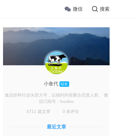
微信
搜索
小食代
站长
食品饮料行业头部大号，以独到内容聚合优质人群。 微
信订阅号：foodinc
5711 篇文章
0 条评论
最近文章