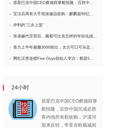
原星巴克中国CEO蔡德粦掌舵恒隆，百胜中国完成必胜客内地所有权收购，泸溪河迎来反转，帝亚吉欧裁减岗位计划发布，秋天第一杯奶茶爆单
宝洁后再有大手笔保健品收购：麒麟超90亿拿下健美生，在华已入驻山姆和开市客等多渠道，为何超300亿资本一周内“疯抢”VMS？
伊利的“三步上篮”
张凌赫代言背后，藏着可比克怎样的年轻化战略？
喜力上半年裁撤3000岗位，太古可口可乐总裁说饮料品类增长态势良好，华润饮料下半年要打三场关键战役，帝亚吉欧新帅努力应对白酒市场影响
网红汉堡连锁Five Guys创始人专访：都是5个儿子和妻子在打理，绝不会与麦当劳正面竞争，要公司上市或卖盘的建议不时出现
24小时
原星巴克中国CEO蔡德粦掌
舵恒隆，百胜中国完成必胜
客内地所有权收购，泸溪河
迎来反转，帝亚吉欧裁减岗