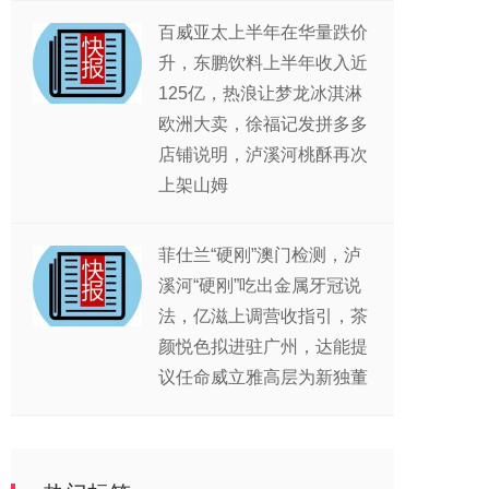
百威亚太上半年在华量跌价
升，东鹏饮料上半年收入近
125亿，热浪让梦龙冰淇淋
欧洲大卖，徐福记发拼多多
店铺说明，泸溪河桃酥再次
上架山姆
菲仕兰“硬刚”澳门检测，泸
溪河“硬刚”吃出金属牙冠说
法，亿滋上调营收指引，茶
颜悦色拟进驻广州，达能提
议任命威立雅高层为新独董