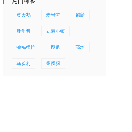
热门标签
黄天鹅
麦当劳
麒麟
鹿角巷
鹿港小镇
鸣鸣很忙
魔爪
高培
马爹利
香飘飘