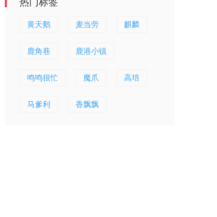
热门标签
黄天鹅
麦当劳
麒麟
鹿角巷
鹿港小镇
鸣鸣很忙
魔爪
高培
马爹利
香飘飘