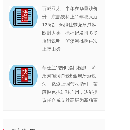
百威亚太上半年在华量跌价
升，东鹏饮料上半年收入近
125亿，热浪让梦龙冰淇淋
欧洲大卖，徐福记发拼多多
店铺说明，泸溪河桃酥再次
上架山姆
菲仕兰“硬刚”澳门检测，泸
溪河“硬刚”吃出金属牙冠说
法，亿滋上调营收指引，茶
颜悦色拟进驻广州，达能提
议任命威立雅高层为新独董