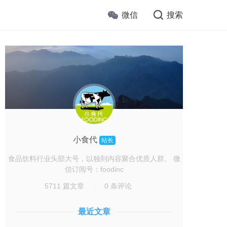
微信
搜索
小食代
站长
食品饮料行业头部大号，以独到内容聚合优质人群。 微
信订阅号：foodinc
5711 篇文章
0 条评论
最近文章