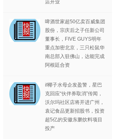
店开业
啤酒世家超50亿卖百威集团
股份，宗庆后之子任新公司
董事长，FIVE GUYS明年
重点加密北京，三只松鼠华
南总部入驻佛山，达能完成
阿根廷合资
if椰子水母企发盈警，星巴
克回应“伙伴券取消”传闻，
沃尔玛社区店将开进广州，
袁记食品更新招股书，投资
超5亿的安徽东鹏饮料项目
投产