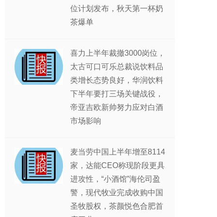
位计划发布，秋天第一杯奶
茶爆单
喜力上半年裁撤3000岗位，
太古可口可乐总裁说饮料品
类增长态势良好，华润饮料
下半年要打三场关键战役，
帝亚吉欧新帅努力应对白酒
市场影响
麦当劳中国上半年增至8114
家，达能CEO称现阶段更具
进攻性，“小酒馆”海伦司盈
警，现代牧业完成收购中国
圣牧股权，茶颜悦色合肥首