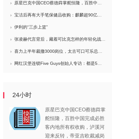
原星巴克中国CEO蔡德粦掌舵恒隆，百胜中国完成必胜客内地所有权收购，泸溪河迎来反转，帝亚吉欧裁减岗位计划发布，秋天第一杯奶茶爆单
宝洁后再有大手笔保健品收购：麒麟超90亿拿下健美生，在华已入驻山姆和开市客等多渠道，为何超300亿资本一周内“疯抢”VMS？
伊利的“三步上篮”
张凌赫代言背后，藏着可比克怎样的年轻化战略？
喜力上半年裁撤3000岗位，太古可口可乐总裁说饮料品类增长态势良好，华润饮料下半年要打三场关键战役，帝亚吉欧新帅努力应对白酒市场影响
网红汉堡连锁Five Guys创始人专访：都是5个儿子和妻子在打理，绝不会与麦当劳正面竞争，要公司上市或卖盘的建议不时出现
24小时
原星巴克中国CEO蔡德粦掌
舵恒隆，百胜中国完成必胜
客内地所有权收购，泸溪河
迎来反转，帝亚吉欧裁减岗