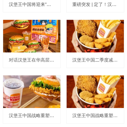
汉堡王中国将迎来“餐饮界大佬”：原肯德基中国总经理黄进栓任新董事长，他也是新东家的运营合伙人
重磅突发 | 定了！汉堡王中国业务83%股权花落CPE源峰，敲定20年主开发协议，拟注入25亿初始资金
对话汉堡王在华高层：再挖来两位中国餐饮老将，寻找潜在合作伙伴谈判进展顺利
汉堡王中国二季度减少100家店，全球CEO说刚注资超2亿，在华系统销售额增至12亿，要以紧迫感寻找新操盘手
汉堡王中国战略重塑后首推出全新炸鸡汉堡，要释放“破圈本土化”信号
汉堡王中国战略重塑出炉！新请来的高管们有百胜中国和麦当劳中国背景