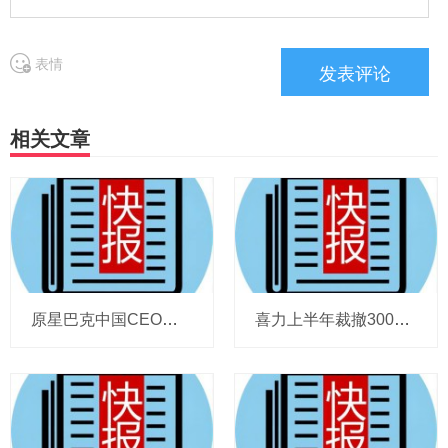
表情
相关文章
原星巴克中国CEO蔡德粦掌舵恒隆，百胜中国完成必胜客内地所有权收购，泸溪河迎来反转，帝亚吉欧裁减岗位计划发布，秋天第一杯奶茶爆单
喜力上半年裁撤3000岗位，太古可口可乐总裁说饮料品类增长态势良好，华润饮料下半年要打三场关键战役，帝亚吉欧新帅努力应对白酒市场影响