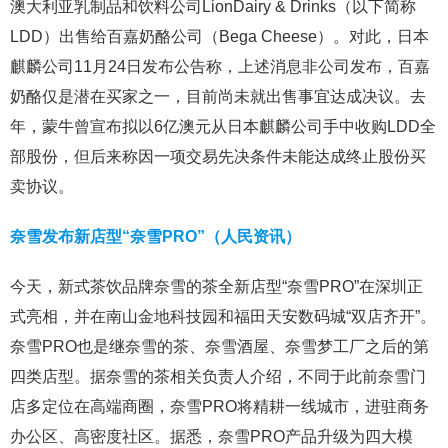
澳大利亚乳制品和饮料公司LionDairy & Drinks（以下简称
LDD）出售给百嘉奶酪公司（Bega Cheese）。对此，日本
麒麟公司11月24日发布公告称，上述消息非公司发布，百嘉
奶酪仅是潜在买家之一，目前尚未就出售事宜达成决议。去
年，蒙牛曾宣布拟以6亿澳元从日本麒麟公司手中收购LDD全
部股份，但后来称因一项交易先决条件未能达成终止股份买
卖协议。
奈雪发布新店型“奈雪PRO”（人民资讯）
今天，新式茶饮品牌奈雪的茶全新店型“奈雪PRO”在深圳正
式亮相，并在南山金地科技园和福田天安数码城“双店齐开”。
奈雪PRO也是继奈雪的茶、奈雪酒屋、奈雪梦工厂之后的第
四类店型。据奈雪的茶相关负责人介绍，不同于此前奈雪门
店多定位在高端商圈，奈雪PRO将精耕一线城市，进驻商务
办公区、高密度社区。据悉，奈雪PRO产品升级为四大模