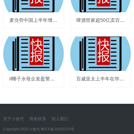
麦当劳中国上半年增至8114家，达能CEO称现阶段更具进攻性，“小酒馆”海伦司盈警，现代牧业完成收购中国圣牧股权，茶颜悦色合肥首店开业
啤酒世家超50亿卖百威集团股份，宗庆后之子任新公司董事长，FIVE GUYS明年重点加密北京，三只松鼠华南总部入驻佛山，达能完成阿根廷合资
if椰子水母企发盈警，星巴克回应“伙伴券取消”传闻，沃尔玛社区店将开进广州，袁记食品更新招股书，投资超5亿的安徽东鹏饮料项目投产
百威亚太上半年在华量跌价升，东鹏饮料上半年收入近125亿，热浪让梦龙冰淇淋欧洲大卖，徐福记发拼多多店铺说明，泸溪河桃酥再次上架山姆
关于小食代
商务联系
加入我们
Copyright 2020 小食代
粤ICP备20025370号​