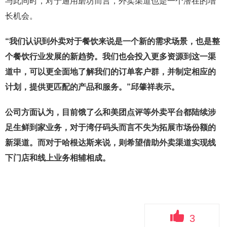
与此同时，对于通用磨坊而言，外卖渠道也是一个潜在的增
长机会。
“我们认识到外卖对于餐饮来说是一个新的需求场景，也是整
个餐饮行业发展的新趋势。我们也会投入更多资源到这一渠
道中，可以更全面地了解我们的订单客户群，并制定相应的
计划，提供更匹配的产品和服务。”邱肇祥表示。
公司方面认为，目前饿了么和美团点评等外卖平台都陆续涉
足生鲜到家业务，对于湾仔码头而言不失为拓展市场份额的
新渠道。而对于哈根达斯来说，则希望借助外卖渠道实现线
下门店和线上业务相辅相成。
3