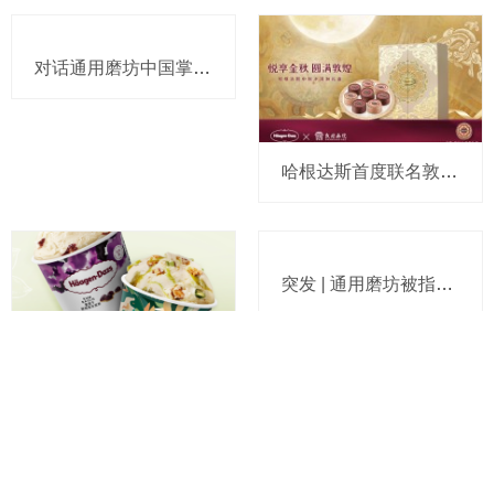
对话通用磨坊中国掌门苏强：哈根达斯是我们“皇冠上的明珠”，湾仔码头将加速布局包点，要靠创新提升价值
哈根达斯首度联名敦煌画院，今年中秋礼盒新突破背后藏着哪些消费趋势？
突发 | 通用磨坊被指考虑出售哈根达斯中国门店业务，公司回应
哈根达斯被指考虑出售在华门店后，通用磨坊CEO今天说要增加手持冰淇淋投资