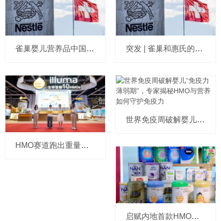
雀巢婴儿营养品中国业务新架构敲定：是与惠氏合并后组建的新团队，看看谢国耀领导下都有谁？
突发 | 雀巢和惠氏的婴幼儿营养品业务在中国市场迎来合并！谢国耀将掌舵
世界免疫周破解婴儿“免疫力薄弱期”，专家揭秘HMO与营养如何守护免疫力
HMO赛道跑出重量级选手，惠氏启赋在华发布全球首款10HMO奶粉
启赋内地首款HMO婴配粉即将上市！我们和全球高管们聊了聊