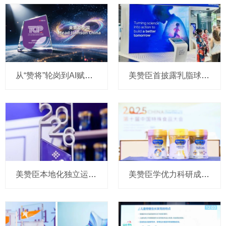
从“赞将”轮岗到AI赋能：美赞臣如何让00后“爱上”职场？
美赞臣首披露乳脂球膜“里程碑”成果，部分水解双蛋白配方获顶级儿科学术峰会专家认可
美赞臣本地化独立运营五年成果：加码乳脂球膜等前沿科学实证，转向“婴幼儿+儿童成人”双轮驱动战略
美赞臣学优力科研成果登上国际期刊，推出新春联名礼盒发力中老年市场