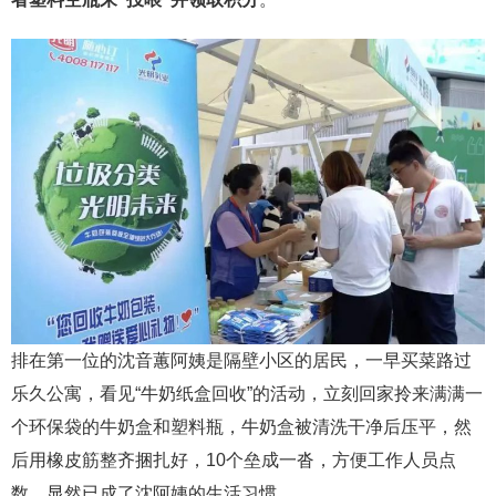
排在第一位的沈音蕙阿姨是隔壁小区的居民，一早买菜路过
乐久公寓，看见“牛奶纸盒回收”的活动，立刻回家拎来满满一
个环保袋的牛奶盒和塑料瓶，牛奶盒被清洗干净后压平，然
后用橡皮筋整齐捆扎好，10个垒成一沓，方便工作人员点
数，显然已成了沈阿姨的生活习惯。