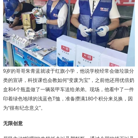
9岁的哥哥朱青蓝就读于红旗小学，他说学校经常会做垃圾分
类的宣讲，科技课也会教如何“变废为宝”，之前他还用优倍奶
盒和4个瓶盖做了一辆装甲车送给弟弟。现场，他看中了一件
印着绿色地球的浅蓝色T恤，准备攒满180个积分来兑换，因
为“很有纪念意义”。
无限创意