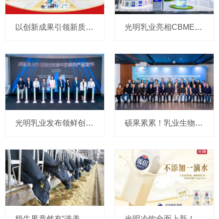
以创新成果引领新质生产力，光明乳业亮相2024世界设计之都大会
光明乳业亮相CBME孕婴童展，重磅发布全新A2奶源系列
光明乳业发布领鲜创新成果，夯实鲜奶行业王者地位
硕果累累！乳业生物技术国家重点实验室第三届学术委员会第3次会议圆满召开
奶牛界竟然有“选美大赛”！听听光明乳业怎么说
光明冷饮全面上新！鲜奶嚼着吃，咖啡变冰棒