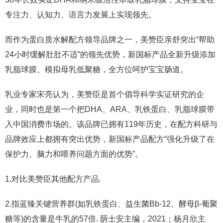
专注力、认知力、语言力发展上实现领先。
而作为
蛋白质水解
配方领导品牌之一，美赞臣亲舒突出“帮助
24小时缓解肚肚不适”的领先优势，新国标产品全新升级添加
乳脂球膜、模拟母乳低聚糖，全方位呵护宝宝肠道。
乳业专家宋亮认为，美赞臣是首个倡导科学实证研究的企
业，同时也是第一个把DHA、ARA、乳铁蛋白、乳脂球膜带
入中国消费市场的。该品牌已拥有119年历史，在配方科研与
品牌效应上都拥有突出优势，新国标产品配方“强化升级了在
保护力、脑力和喂养问题方面的优势”。
1.对比美赞臣其他配方产品.
2.指蓝臻关键营养群(如乳铁蛋白、益生菌Bb-12、酵母β-葡聚
糖等)的含量是牛乳的57倍. 荫士安主编，2021；杨月欣主