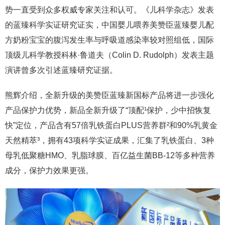
势一直受到众多权威专家关注和认可。《儿科学杂志》发表
的蓝臻科学实证研究证实，中国婴儿喂养美赞臣蓝臻婴儿配
方奶粉宝宝的腹泻发生率与呼吸道感染率较对照组低，国际
顶级儿科学教授科林·鲁道夫（Colin D. Rudolph）发表主题
演讲曾多次引述蓝臻研究证据。
熊辉介绍，全新升级的美赞臣蓝臻新国标产品将进一步强化
产品保护力优势，新品全新升级了“顶配¹保护，少中招恢复
快”定位，产品含有57倍乳铁蛋白PLUS营养群²和90%乳黄金
天然精萃³，拥有43项科学实证成果，汇集了乳铁蛋白、3种
母乳低聚糖HMO、
乳脂球膜
、百亿益生菌BB-12等多种营养
成分，保护力效果更强。