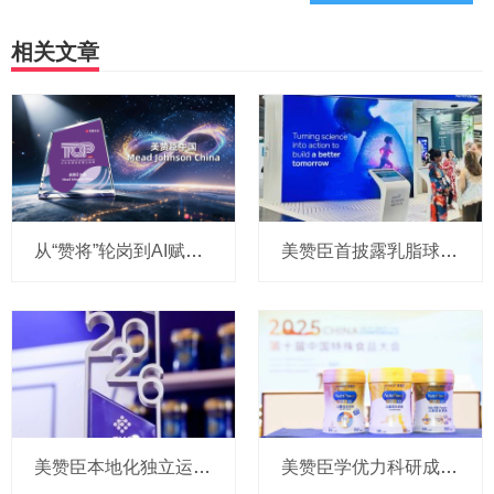
相关文章
从“赞将”轮岗到AI赋能：美赞臣如何让00后“爱上”职场？
美赞臣首披露乳脂球膜“里程碑”成果，部分水解双蛋白配方获顶级儿科学术峰会专家认可
美赞臣本地化独立运营五年成果：加码乳脂球膜等前沿科学实证，转向“婴幼儿+儿童成人”双轮驱动战略
美赞臣学优力科研成果登上国际期刊，推出新春联名礼盒发力中老年市场