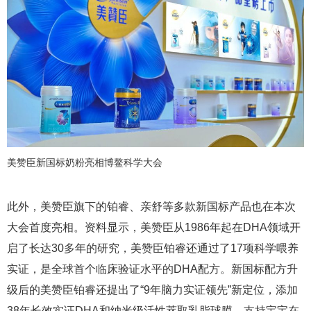
美赞臣新国标奶粉亮相博鳌科学大会
此外，美赞臣旗下的铂睿、亲舒等多款新国标产品也在本次
大会首度亮相。资料显示，美赞臣从1986年起在DHA领域开
启了长达30多年的研究，美赞臣铂睿还通过了17项科学喂养
实证，是全球首个临床验证水平的DHA配方。新国标配方升
级后的美赞臣铂睿还提出了“9年脑力实证领先”新定位，添加
38年长效实证DHA和纳米级活性萃取乳脂球膜，支持宝宝在