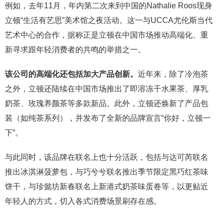
例如，去年11月，年内第二次来到中国的Nathalie Roos现身
立顿“生活有艺思”美术馆之夜活动。这一与UCCA尤伦斯当代
艺术中心的合作，据称正是立顿在中国市场推动高端化、重
新寻求跟年轻消费者的共鸣的举措之一。
该公司的高端化还包括加大产品创新。
近年来，除了冷泡茶
之外，立顿还陆续在中国市场推出了即溶冻干水果茶、厚乳
奶茶、玫瑰养颜茶等多款新品。此外，立顿还焕新了产品包
装（如纯茶系列），并发布了全新的品牌宣言“你好，立顿一
下”。
与此同时，该品牌在联名上也十分活跃，包括与达可芮联名
推出冰淇淋菠萝包，与巧兮兮联名推出季节限定黑巧红茶味
饼干，与珍懿坊新春联名上新港式奶茶味蛋卷等，以更贴近
年轻人的方式，切入各式消费场景刷存在感。