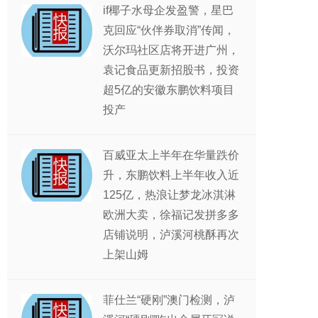
if椰子水母企发盈警，星巴
克回应“伙伴券取消”传闻，
沃尔玛社区店将开进广州，
袁记食品更新招股书，投资
超5亿的安徽东鹏饮料项目
投产
百威亚太上半年在华量跌价
升，东鹏饮料上半年收入近
125亿，热浪让梦龙冰淇淋
欧洲大卖，徐福记发拼多多
店铺说明，泸溪河桃酥再次
上架山姆
菲仕兰“硬刚”澳门检测，泸