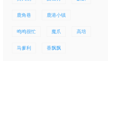
鹿角巷
鹿港小镇
鸣鸣很忙
魔爪
高培
马爹利
香飘飘