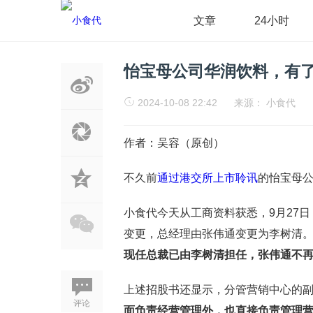
文章
24小时
怡宝母公司华润饮料，有
2024-10-08 22:42
来源：
小食代
作者：吴容（原创）
不久前
通过港交所上市聆讯
的怡宝母
小食代今天从工商资料获悉，9月27
变更，总经理由张伟通变更为李树清
现任总裁已由李树清担任，张伟通不
上述招股书还显示，分管营销中心的
评论
面负责经营管理外，也直接负责管理