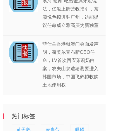
溪河“硬刚”吃出金属牙冠说
法，亿滋上调营收指引，茶
颜悦色拟进驻广州，达能提
议任命威立雅高层为新独董
菲仕兰香港就澳门会面发声
明，荷美尔宣布新CEO任
命，LV首次回应茉莉奶白
案，农夫山泉遭猜测要进入
韩国市场，中国飞鹤拟收购
土地使用权
热门标签
黄天鹅
麦当劳
麒麟