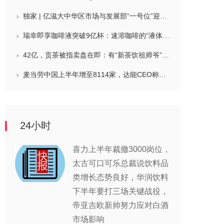
独家 | 亿滋大中华区市场与发展部“一号位”迎来新变动，曲向明将卸任
瑞幸即享咖啡液突破9亿杯：速溶咖啡的“液体时代”是如何炼成的？
42亿，贡茶被指卖盘在即：有“新茶饮祖师爷”之称，贝恩资本拟接手
麦当劳中国上半年增至8114家，达能CEO称现阶段更具进攻性，“小酒馆”海伦司盈警，现代牧业完成收购中国圣牧股权，茶颜悦色合肥首店开业
24小时
喜力上半年裁撤3000岗位，
太古可口可乐总裁说饮料品
类增长态势良好，华润饮料
下半年要打三场关键战役，
帝亚吉欧新帅努力应对白酒
市场影响