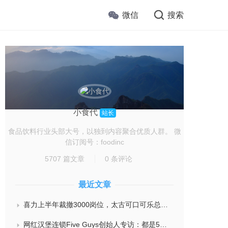
微信
搜索
小食代
站长
食品饮料行业头部大号，以独到内容聚合优质人群。 微
信订阅号：foodinc
5707 篇文章
0 条评论
最近文章
喜力上半年裁撤3000岗位，太古可口可乐总裁说饮料品类增长态势良好，华润饮料下半年要打三场关键战役，帝亚吉欧新帅努力应对白酒市场影响
网红汉堡连锁Five Guys创始人专访：都是5个儿子和妻子在打理，绝不会与麦当劳正面竞争，要公司上市或卖盘的建议不时出现