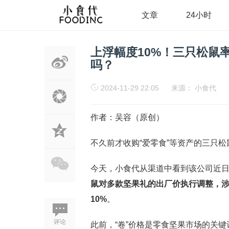
文章
24小时
上浮幅度10%！三只松鼠
吗？
2024-11-29 22:05
来源：
小食代
作者：吴容（原创）
不久前才收购“爱零食”等资产的三只
今天，小食代从渠道中看到该公司近日
鼠对多款坚果礼的出厂价执行调整，
10%
。
评论
此前，“卷”价格是零食坚果市场的关