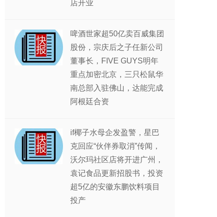
店开业
啤酒世家超50亿卖百威集团
股份，宗庆后之子任新公司
董事长，FIVE GUYS明年
重点加密北京，三只松鼠华
南总部入驻佛山，达能完成
阿根廷合资
if椰子水母企发盈警，星巴
克回应“伙伴券取消”传闻，
沃尔玛社区店将开进广州，
袁记食品更新招股书，投资
超5亿的安徽东鹏饮料项目
投产