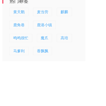
热门标签
黄天鹅
麦当劳
麒麟
鹿角巷
鹿港小镇
鸣鸣很忙
魔爪
高培
马爹利
香飘飘