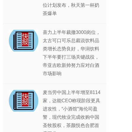
位计划发布，秋天第一杯奶
茶爆单
喜力上半年裁撤3000岗位，
太古可口可乐总裁说饮料品
类增长态势良好，华润饮料
下半年要打三场关键战役，
帝亚吉欧新帅努力应对白酒
市场影响
麦当劳中国上半年增至8114
家，达能CEO称现阶段更具
进攻性，“小酒馆”海伦司盈
警，现代牧业完成收购中国
圣牧股权，茶颜悦色合肥首