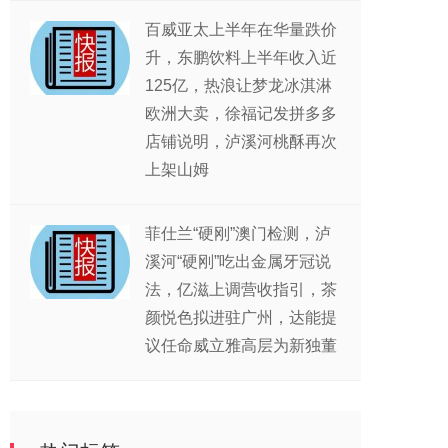
百威亚太上半年在华量跌价
升，东鹏饮料上半年收入近
125亿，热浪让梦龙冰淇淋
欧洲大卖，徐福记发拼多多
店铺说明，泸溪河桃酥再次
上架山姆
菲仕兰“硬刚”澳门检测，泸
溪河“硬刚”吃出金属牙冠说
法，亿滋上调营收指引，茶
颜悦色拟进驻广州，达能提
议任命威立雅高层为新独董