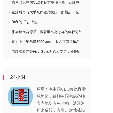
原星巴克中国CEO蔡德粦掌舵恒隆，百胜中国完成必胜客内地所有权收购，泸溪河迎来反转，帝亚吉欧裁减岗位计划发布，秋天第一杯奶茶爆单
宝洁后再有大手笔保健品收购：麒麟超90亿拿下健美生，在华已入驻山姆和开市客等多渠道，为何超300亿资本一周内“疯抢”VMS？
伊利的“三步上篮”
张凌赫代言背后，藏着可比克怎样的年轻化战略？
喜力上半年裁撤3000岗位，太古可口可乐总裁说饮料品类增长态势良好，华润饮料下半年要打三场关键战役，帝亚吉欧新帅努力应对白酒市场影响
网红汉堡连锁Five Guys创始人专访：都是5个儿子和妻子在打理，绝不会与麦当劳正面竞争，要公司上市或卖盘的建议不时出现
24小时
原星巴克中国CEO蔡德粦掌
舵恒隆，百胜中国完成必胜
客内地所有权收购，泸溪河
迎来反转，帝亚吉欧裁减岗