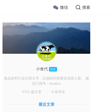
微信
搜索
小食代
站长
食品饮料行业头部大号，以独到内容聚合优质人群。 微
信订阅号：foodinc
5711 篇文章
0 条评论
最近文章