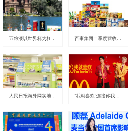
五粮液以世界杯为杠杆，撬动年轻圈层，重新定义白酒消费边界
百事集团二季度营收和利润双增，亚太及中国业务表现亮眼
人民日报海外网实地探访Nutrition Care澳洲全自控产业链，带你看懂真正的进口好营养
“我就喜欢”连接你我23年：麦当劳再度携手王力宏，与汪苏泷共同传递薯条热爱