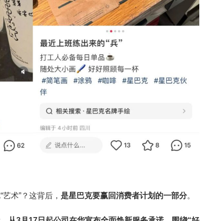
“艺术”？这背后，
是星巴克要赢回消费者计划的一部分
。
示，
从
3
月
17
日
起公司在华
宣布全面焕新服务承诺，围绕
“
好