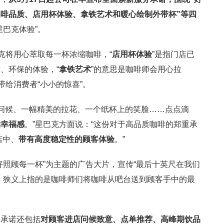
咖啡品质、店用杯体验、拿铁艺术和暖心绘制外带杯
”
等四
星巴克体验”。
克将用心萃取每一杯浓缩咖啡，“
店用杯体验
”是指门店已
、环保的体验，“
拿铁艺术
”的意思是咖啡师会用心拉
带给消费者“小小的惊喜”。
情的问候、一幅精美的拉花、一个纸杯上的笑脸……点点滴
的幸福感
。”星巴克方面说：“这份对于高品质咖啡的郑重承
店中、
带有高度稳定性的顾客体验
。”
好照顾每一杯”为主题的广告大片，宣传“最后十英尺在我们
，狭义上指的是咖啡师们将咖啡从吧台送到顾客手中的最
务承诺还包括
对顾客进店问候致意、点单推荐、高峰期饮品