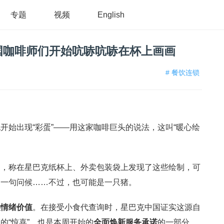
专题
视频
English
国咖啡师们开始吭哧吭哧在杯上画画
# 餐饮连锁
开始出现“彩蛋”——用这家咖啡巨头的说法，这叫“暖心绘
图，称在星巴克纸杯上、外卖包装袋上发现了这些绘制，可
、一句问候……不过，也可能是一只猪。
供情绪价值
。在接受小食代查询时，星巴克中国证实这源自
的“惊喜”，也是本周开始的
全面焕新服务承诺
的一部分。