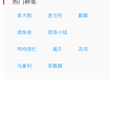
热门标签
黄天鹅
麦当劳
麒麟
鹿角巷
鹿港小镇
鸣鸣很忙
魔爪
高培
马爹利
香飘飘