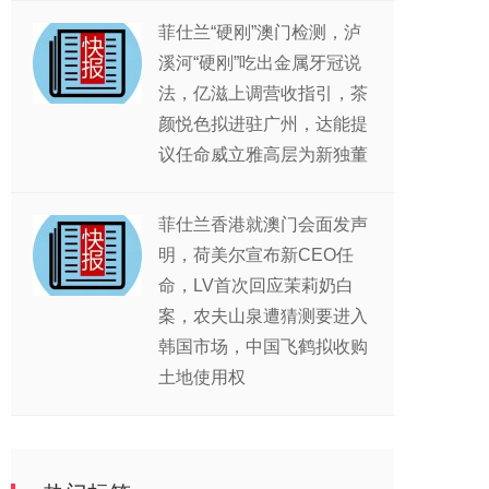
菲仕兰“硬刚”澳门检测，泸
溪河“硬刚”吃出金属牙冠说
法，亿滋上调营收指引，茶
颜悦色拟进驻广州，达能提
议任命威立雅高层为新独董
菲仕兰香港就澳门会面发声
明，荷美尔宣布新CEO任
命，LV首次回应茉莉奶白
案，农夫山泉遭猜测要进入
韩国市场，中国飞鹤拟收购
土地使用权