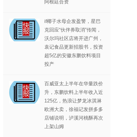
阿根廷合资
if椰子水母企发盈警，星巴
克回应“伙伴券取消”传闻，
沃尔玛社区店将开进广州，
袁记食品更新招股书，投资
超5亿的安徽东鹏饮料项目
投产
百威亚太上半年在华量跌价
升，东鹏饮料上半年收入近
125亿，热浪让梦龙冰淇淋
欧洲大卖，徐福记发拼多多
店铺说明，泸溪河桃酥再次
上架山姆