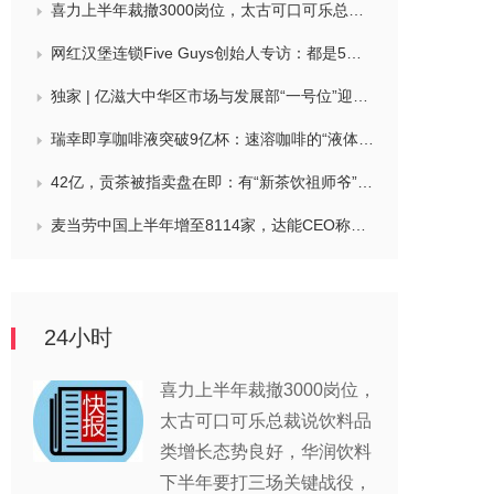
喜力上半年裁撤3000岗位，太古可口可乐总裁说饮料品类增长态势良好，华润饮料下半年要打三场关键战役，帝亚吉欧新帅努力应对白酒市场影响
网红汉堡连锁Five Guys创始人专访：都是5个儿子和妻子在打理，绝不会与麦当劳正面竞争，要公司上市或卖盘的建议不时出现
独家 | 亿滋大中华区市场与发展部“一号位”迎来新变动，曲向明将卸任
瑞幸即享咖啡液突破9亿杯：速溶咖啡的“液体时代”是如何炼成的？
42亿，贡茶被指卖盘在即：有“新茶饮祖师爷”之称，贝恩资本拟接手
麦当劳中国上半年增至8114家，达能CEO称现阶段更具进攻性，“小酒馆”海伦司盈警，现代牧业完成收购中国圣牧股权，茶颜悦色合肥首店开业
24小时
喜力上半年裁撤3000岗位，
太古可口可乐总裁说饮料品
类增长态势良好，华润饮料
下半年要打三场关键战役，