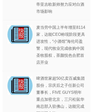
帝亚吉欧新帅努力应对白酒
市场影响
麦当劳中国上半年增至8114
家，达能CEO称现阶段更具
进攻性，“小酒馆”海伦司盈
警，现代牧业完成收购中国
圣牧股权，茶颜悦色合肥首
店开业
啤酒世家超50亿卖百威集团
股份，宗庆后之子任新公司
董事长，FIVE GUYS明年
重点加密北京，三只松鼠华
南总部入驻佛山，达能完成