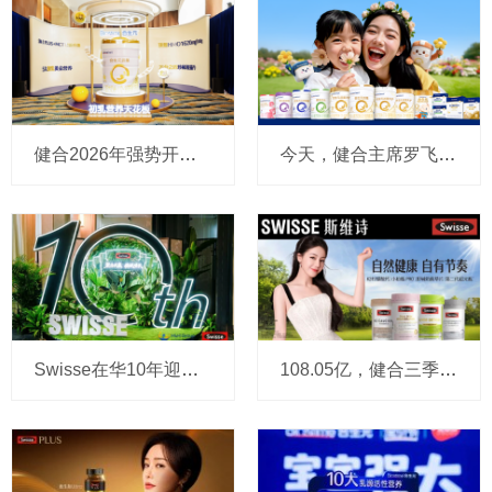
健合2026年强势开局：一季度营收增长33.8%，推出HMO奶粉锚定增长新引擎，Swisse加速渗透新兴渠道
今天，健合主席罗飞说：Swisse首次跻身10亿美元品牌，奶粉业务强劲反弹，宠物食品北美迅速跻身Tik Tok头部品牌
Swisse在华10年迎来新起点：突破10亿澳元后，要加速强攻4000亿蓝海
108.05亿，健合三季报今天出炉：成人营养品贡献52.4亿，奶粉业务大幅增长35.2%