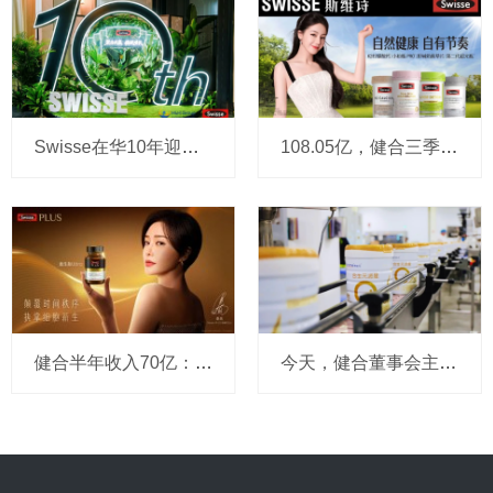
Swisse在华10年迎来新起点：突破10亿澳元后，要加速强攻4000亿蓝海
108.05亿，健合三季报今天出炉：成人营养品贡献52.4亿，奶粉业务大幅增长35.2%
健合半年收入70亿：CEO今天说奶粉业务重回增长，合生元份额创新高，Swisse拿下多个“排名第一”
今天，健合董事会主席复盘并购转型十周年，他说动荡下要坚持长期主义