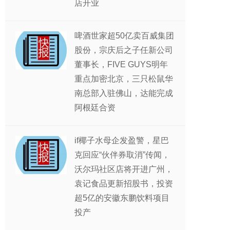
店开业
啤酒世家超50亿卖百威集团
股份，宗庆后之子任新公司
董事长，FIVE GUYS明年
重点加密北京，三只松鼠华
南总部入驻佛山，达能完成
阿根廷合资
if椰子水母企发盈警，星巴
克回应“伙伴券取消”传闻，
沃尔玛社区店将开进广州，
袁记食品更新招股书，投资
超5亿的安徽东鹏饮料项目
投产