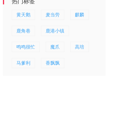
热门标签
黄天鹅
麦当劳
麒麟
鹿角巷
鹿港小镇
鸣鸣很忙
魔爪
高培
马爹利
香飘飘