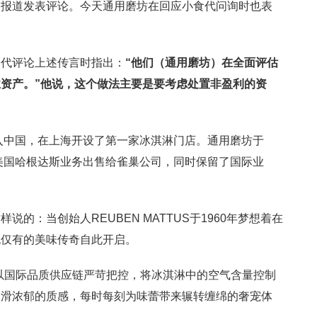
的报道发表评论。今天通用磨坊在回应小食代问询时也表
食代评论上述传言时指出：
“
他们（通用磨坊）在全面评估
资产。”他说，这个做法主要是要考虑处置非盈利的资
进入中国，在上海开设了第一家冰淇淋门店。通用磨坊于
将美国哈根达斯业务出售给雀巢公司，同时保留了国际业
的：当创始人REUBEN MATTUS于1960年梦想着在
无仅有的美味传奇自此开启。
以国际品质供应链严苛把控，将冰淇淋中的空气含量控制
幼滑浓郁的质感，每时每刻为味蕾带来辗转缠绵的奢宠体