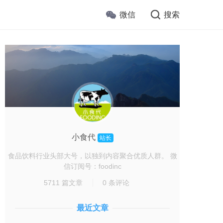
微信
搜索
小食代
站长
食品饮料行业头部大号，以独到内容聚合优质人群。 微
信订阅号：foodinc
5711 篇文章
0 条评论
最近文章