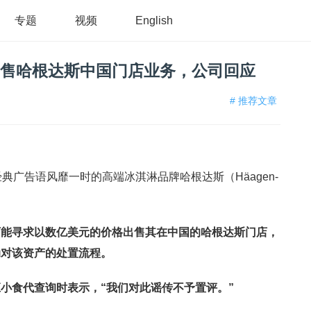
专题
视频
English
虑出售哈根达斯中国门店业务，公司回应
# 推荐文章
经典广告语风靡一时的高端冰淇淋品牌哈根达斯（Häagen-
可能寻求以数亿美元的价格出售其在中国的哈根达斯门店，
动对该资产的处置流程。
应小食代查询时表示，
“
我们对此谣传不予置评。
”