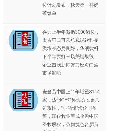
位计划发布，秋天第一杯奶
茶爆单
喜力上半年裁撤3000岗位，
太古可口可乐总裁说饮料品
类增长态势良好，华润饮料
下半年要打三场关键战役，
帝亚吉欧新帅努力应对白酒
市场影响
麦当劳中国上半年增至8114
家，达能CEO称现阶段更具
进攻性，“小酒馆”海伦司盈
警，现代牧业完成收购中国
圣牧股权，茶颜悦色合肥首