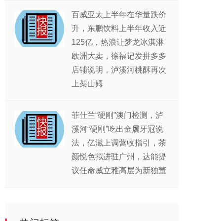
百威亚太上半年在华量跌价
升，东鹏饮料上半年收入近
125亿，热浪让梦龙冰淇淋
欧洲大卖，徐福记发拼多多
店铺说明，泸溪河桃酥再次
上架山姆
菲仕兰“硬刚”澳门检测，泸
溪河“硬刚”吃出金属牙冠说
法，亿滋上调营收指引，茶
颜悦色拟进驻广州，达能提
议任命威立雅高层为新独董