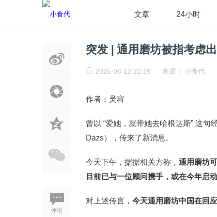
文章
24小时
突发 | 通用磨坊被指考
2025-06-12 21:19
来源：
小食代
作者：吴容
曾以 “爱她，就带她去哈根达斯” 这句
Dazs），传来了新消息。
今天下午，据据相关方称，
通用磨坊
目前已与一位顾问携手，或在今年启
对上述传言，
今天通用磨坊中国在回
评论