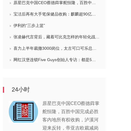
原星巴克中国CEO蔡德粦掌舵恒隆，百胜中国完成必胜客内地所有权收购，泸溪河迎来反转，帝亚吉欧裁减岗位计划发布，秋天第一杯奶茶爆单
宝洁后再有大手笔保健品收购：麒麟超90亿拿下健美生，在华已入驻山姆和开市客等多渠道，为何超300亿资本一周内“疯抢”VMS？
伊利的“三步上篮”
张凌赫代言背后，藏着可比克怎样的年轻化战略？
喜力上半年裁撤3000岗位，太古可口可乐总裁说饮料品类增长态势良好，华润饮料下半年要打三场关键战役，帝亚吉欧新帅努力应对白酒市场影响
网红汉堡连锁Five Guys创始人专访：都是5个儿子和妻子在打理，绝不会与麦当劳正面竞争，要公司上市或卖盘的建议不时出现
24小时
原星巴克中国CEO蔡德粦掌
舵恒隆，百胜中国完成必胜
客内地所有权收购，泸溪河
迎来反转，帝亚吉欧裁减岗