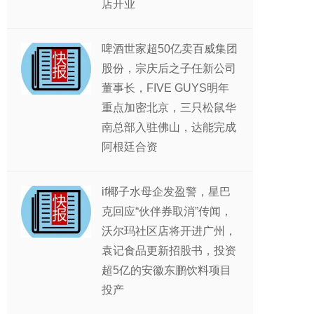
店开业
啤酒世家超50亿卖百威集团
股份，宗庆后之子任新公司
董事长，FIVE GUYS明年
重点加密北京，三只松鼠华
南总部入驻佛山，达能完成
阿根廷合资
if椰子水母企发盈警，星巴
克回应“伙伴券取消”传闻，
沃尔玛社区店将开进广州，
袁记食品更新招股书，投资
超5亿的安徽东鹏饮料项目
投产