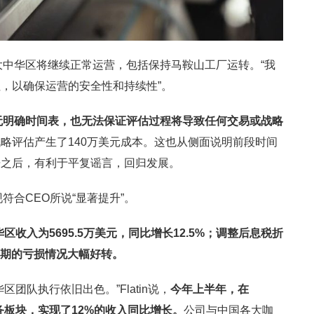
Y大中华区将继续正常运营，包括保持马鞍山工厂运转。“我
，以确保运营的安全性和持续性”。
无明确时间表，也无法保证评估过程将导致任何交易或战略
略评估产生了140万美元成本。这也从侧面说明前段时间
告之后，有利于平复谣言，回归发展。
符合CEO所说“显著提升”。
华区收入为
5695.5
万美元，同比增长
12.5%
；调整后息税折
期的亏损情况大幅好转。
团队执行依旧出色。”Flatin说，
今年上半年，在
务板块，实现了
12%
的收入同比增长。
公司与中国各大咖