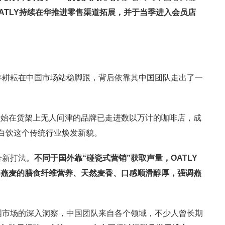
ATLY
持续在华推进零售渠道拓展，并于当季进入会员店
。
七年耕耘在中国市场站稳脚跟，背后依靠其中国团队走出了一
开始在货架上无人问津的品牌已走进数以万计的咖啡店，成
蛋白饮这个传统行业焕发新貌。
全新打法。
不同于国外靠
“
碰瓷式营销
”
获取声量，
OATLY
出燕麦的膳食纤维营养、天然麦香、口感顺滑醇厚，强调燕
中国市场的深入洞察，中国团队来自各个领域，不少人曾长期