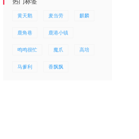
热门标签
黄天鹅
麦当劳
麒麟
鹿角巷
鹿港小镇
鸣鸣很忙
魔爪
高培
马爹利
香飘飘