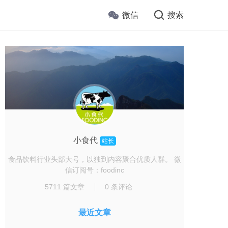
微信
搜索
小食代
站长
食品饮料行业头部大号，以独到内容聚合优质人群。 微
信订阅号：foodinc
5711 篇文章
0 条评论
最近文章