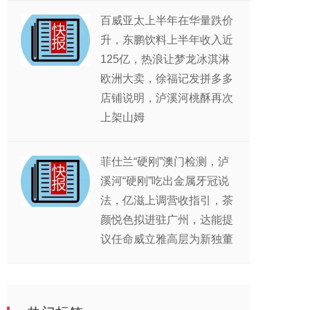
百威亚太上半年在华量跌价
升，东鹏饮料上半年收入近
125亿，热浪让梦龙冰淇淋
欧洲大卖，徐福记发拼多多
店铺说明，泸溪河桃酥再次
上架山姆
菲仕兰“硬刚”澳门检测，泸
溪河“硬刚”吃出金属牙冠说
法，亿滋上调营收指引，茶
颜悦色拟进驻广州，达能提
议任命威立雅高层为新独董