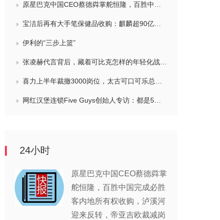
原星巴克中国CEO蔡德粦掌舵恒隆，百胜中国完成必胜客内地所有权收购，泸溪河迎来反转，帝亚吉欧裁减岗位计划发布，秋天第一杯奶茶爆单
宝洁后再有大手笔保健品收购：麒麟超90亿拿下健美生，在华已入驻山姆和开市客等多渠道，为何超300亿资本一周内“疯抢”VMS？
伊利的“三步上篮”
张凌赫代言背后，藏着可比克怎样的年轻化战略？
喜力上半年裁撤3000岗位，太古可口可乐总裁说饮料品类增长态势良好，华润饮料下半年要打三场关键战役，帝亚吉欧新帅努力应对白酒市场影响
网红汉堡连锁Five Guys创始人专访：都是5个儿子和妻子在打理，绝不会与麦当劳正面竞争，要公司上市或卖盘的建议不时出现
24小时
原星巴克中国CEO蔡德粦掌
舵恒隆，百胜中国完成必胜
客内地所有权收购，泸溪河
迎来反转，帝亚吉欧裁减岗