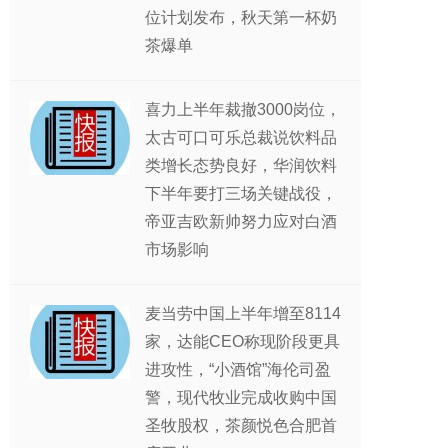
位计划发布，秋天第一杯奶
茶爆单
喜力上半年裁撤3000岗位，
太古可口可乐总裁说饮料品
类增长态势良好，华润饮料
下半年要打三场关键战役，
帝亚吉欧新帅努力应对白酒
市场影响
麦当劳中国上半年增至8114
家，达能CEO称现阶段更具
进攻性，“小酒馆”海伦司盈
警，现代牧业完成收购中国
圣牧股权，茶颜悦色合肥首