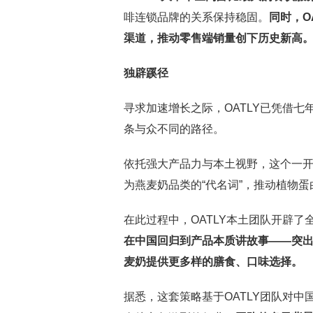
啡连锁品牌的关系保持稳固。
同时，
O
渠道，推动零售端销量创下历史新高
独辟蹊径
寻求加速增长之际，OATLY已凭借
条与众不同的路径。
依托强大产品力与本土视野，这个一
为燕麦奶品类的“代名词”，推动植物
在此过程中，OATLY本土团队开辟了
在中国回归到产品本质讲故事
——
突
麦奶提供更多样的膳食、口味选择。
据悉，这套策略基于OATLY团队对