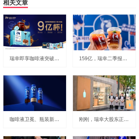
相关文章
瑞幸即享咖啡液突破9亿杯：速溶咖啡的“液体时代”是如何炼成的？
159亿，瑞幸二季报出炉：CEO郭谨一说，外卖补贴收缩节奏快于年初预期，对下半年总体保持谨慎乐观，将继续稳步出海
咖啡液卫冕、瓶装新品“登顶”：瑞幸即享咖啡交出618双线成绩单的背后
刚刚，瑞幸大股东正式“喝上”蓝瓶咖啡！雀巢官宣出售给大钲资本，这把全球咖啡竞争“高端局”要怎么打？