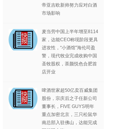
帝亚吉欧新帅努力应对白酒
市场影响
麦当劳中国上半年增至8114
家，达能CEO称现阶段更具
进攻性，“小酒馆”海伦司盈
警，现代牧业完成收购中国
圣牧股权，茶颜悦色合肥首
店开业
啤酒世家超50亿卖百威集团
股份，宗庆后之子任新公司
董事长，FIVE GUYS明年
重点加密北京，三只松鼠华
南总部入驻佛山，达能完成