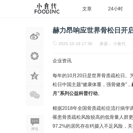
文章
24小时
赫力昂响应世界骨松日开启
2025-10-18 17:36
来源：
小食代
企业资讯
每年的10月20日是世界骨质疏松日。
松日中国主题“健康体重，强骨健身”，
月”系列公益科普行动
。
根据2018年全国骨质疏松症流行病学
罹患骨质疏松风险较高的低骨量人群更
97.2%的居民存在钙摄入不足风险
评论