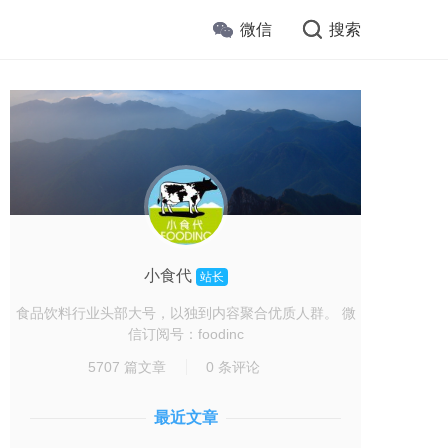
微信
搜索
小食代
站长
食品饮料行业头部大号，以独到内容聚合优质人群。 微
信订阅号：foodinc
5707 篇文章
0 条评论
最近文章