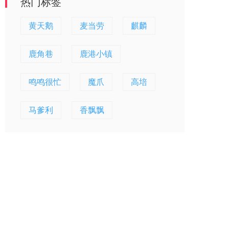
热门标签
黄天鹅
麦当劳
麒麟
鹿角巷
鹿港小镇
鸣鸣很忙
魔爪
高培
马爹利
香飘飘