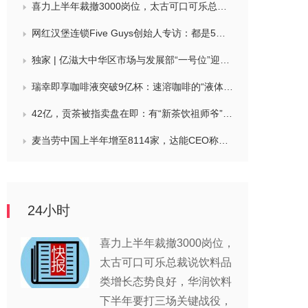
喜力上半年裁撤3000岗位，太古可口可乐总裁说饮料品类增长态势良好，华润饮料下半年要打三场关键战役，帝亚吉欧新帅努力应对白酒市场影响
网红汉堡连锁Five Guys创始人专访：都是5个儿子和妻子在打理，绝不会与麦当劳正面竞争，要公司上市或卖盘的建议不时出现
独家 | 亿滋大中华区市场与发展部“一号位”迎来新变动，曲向明将卸任
瑞幸即享咖啡液突破9亿杯：速溶咖啡的“液体时代”是如何炼成的？
42亿，贡茶被指卖盘在即：有“新茶饮祖师爷”之称，贝恩资本拟接手
麦当劳中国上半年增至8114家，达能CEO称现阶段更具进攻性，“小酒馆”海伦司盈警，现代牧业完成收购中国圣牧股权，茶颜悦色合肥首店开业
24小时
喜力上半年裁撤3000岗位，
太古可口可乐总裁说饮料品
类增长态势良好，华润饮料
下半年要打三场关键战役，