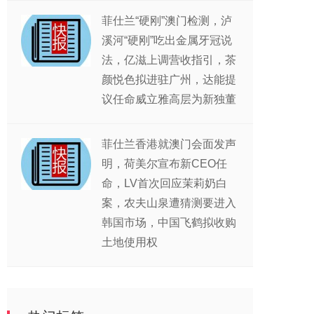
菲仕兰“硬刚”澳门检测，泸
溪河“硬刚”吃出金属牙冠说
法，亿滋上调营收指引，茶
颜悦色拟进驻广州，达能提
议任命威立雅高层为新独董
菲仕兰香港就澳门会面发声
明，荷美尔宣布新CEO任
命，LV首次回应茉莉奶白
案，农夫山泉遭猜测要进入
韩国市场，中国飞鹤拟收购
土地使用权