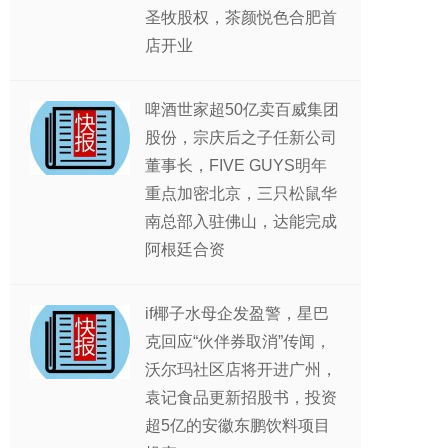
圣牧股权，茶颜悦色合肥首
店开业
啤酒世家超50亿卖百威集团
股份，宗庆后之子任新公司
董事长，FIVE GUYS明年
重点加密北京，三只松鼠华
南总部入驻佛山，达能完成
阿根廷合资
if椰子水母企发盈警，星巴
克回应“伙伴券取消”传闻，
沃尔玛社区店将开进广州，
袁记食品更新招股书，投资
超5亿的安徽东鹏饮料项目