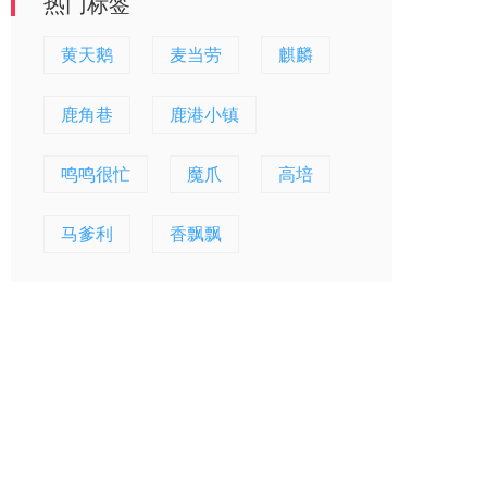
热门标签
黄天鹅
麦当劳
麒麟
鹿角巷
鹿港小镇
鸣鸣很忙
魔爪
高培
马爹利
香飘飘