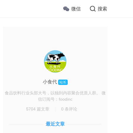
微信
搜索
小食代
站长
食品饮料行业头部大号，以独到内容聚合优质人群。 微
信订阅号：foodinc
5704 篇文章
0 条评论
最近文章