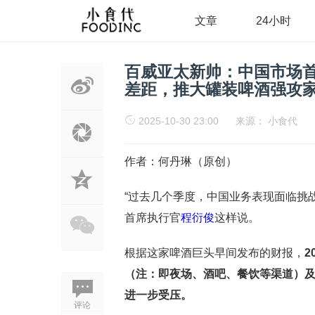
文章
24小时
百威亚太新帅：中国市场
差距，推大罐装啤酒强攻
2025-10-30 23:00
来源：
小食代
作者：何丹琳（原创）
“过去几个季度，中国业务表现面临挑
首席执行官
程衍俊
这样说。
根据这家啤酒巨头早间发布的财报，
2
（注：即夜场、酒吧、餐饮等渠道）
进一步受压。
评论