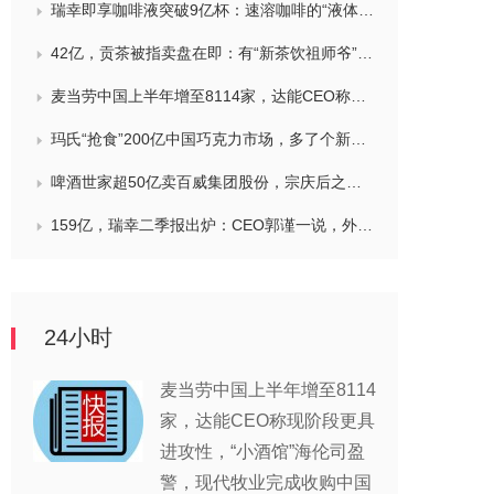
瑞幸即享咖啡液突破9亿杯：速溶咖啡的“液体时代”是如何炼成的？
42亿，贡茶被指卖盘在即：有“新茶饮祖师爷”之称，贝恩资本拟接手
麦当劳中国上半年增至8114家，达能CEO称现阶段更具进攻性，“小酒馆”海伦司盈警，现代牧业完成收购中国圣牧股权，茶颜悦色合肥首店开业
玛氏“抢食”200亿中国巧克力市场，多了个新筹码：首次引进新收购的Trü Frü，“冻干水果+巧克力”能成为零食新风口吗？
啤酒世家超50亿卖百威集团股份，宗庆后之子任新公司董事长，FIVE GUYS明年重点加密北京，三只松鼠华南总部入驻佛山，达能完成阿根廷合资
159亿，瑞幸二季报出炉：CEO郭谨一说，外卖补贴收缩节奏快于年初预期，对下半年总体保持谨慎乐观，将继续稳步出海
24小时
麦当劳中国上半年增至8114
家，达能CEO称现阶段更具
进攻性，“小酒馆”海伦司盈
警，现代牧业完成收购中国