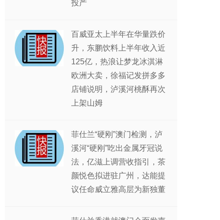
投产
百威亚太上半年在华量跌价
升，东鹏饮料上半年收入近
125亿，热浪让梦龙冰淇淋
欧洲大卖，徐福记发拼多多
店铺说明，泸溪河桃酥再次
上架山姆
菲仕兰“硬刚”澳门检测，泸
溪河“硬刚”吃出金属牙冠说
法，亿滋上调营收指引，茶
颜悦色拟进驻广州，达能提
议任命威立雅高层为新独董