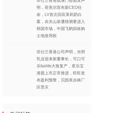
菲仕兰香港就澳门会面发声
明，荷美尔宣布新CEO任
命，LV首次回应茉莉奶白
案，农夫山泉遭猜测要进入
韩国市场，中国飞鹤拟收购
土地使用权
菲仕兰香港公司声明，光明
乳业迎来新董事长，可口可
乐fairlife大致复产，君乐宝
港股上市正常推进，旺旺发
布盈利预警，贝因美吉林厂
区受灾