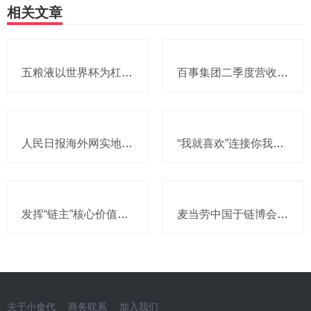
相关文章
五粮液以世界杯为杠杆，撬动年轻圈层，重新定义白酒消费边界
百事集团二季度营收和利润双增，亚太及中国业务表现亮眼
人民日报海外网实地探访Nutrition Care澳洲全自控产业链，带你看懂真正的进口好营养
“我就喜欢”连接你我23年：麦当劳再度携手王力宏，与汪苏泷共同传递薯条热爱
发挥“链主”核心价值，五粮液以和美链接世界
麦当劳中国于链博会发布三项新合作，赋能土豆种植，扩列全球好食材资源
关于小食代
商务联系
加入我们