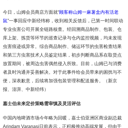
今日，山姆会员商店方面就“
顾客称山姆一麻薯盒内有活老
鼠
”一事回应中新经纬称，收到相关反馈后，已第一时间联动
专业虫害公司开展全链路核查。经回溯商品制作、包装、仓
库上架、拣货等环节的巡查记录与仓内监控视频，均未发现
虫害痕迹或异常。综合商品制作、储运环节的虫害检查结果
和第三方虫害技术人员鉴定结果，初步判断商品系在取货点
放置期间，被周边虫害偶然侵入所致。目前，山姆已与消费
者及时沟通并妥善解决。对于此事件给会员带来的困扰与不
便，深表歉意，后续将加强包装管理和配送服务。（新京
报、澎湃、中新经纬）
嘉士伯
未来定价策略需审慎及灵活评估
中国内地啤酒市场今年略为回暖，嘉士伯亚洲区商业副总裁
Arindam Varanasi日前表示，正积极推动高端发展，但由于