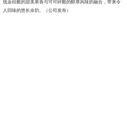
饯金桔般的甜美果香与可可碎般的醇厚风味的融合，带来令
人回味的悠长余韵。（公司发布）