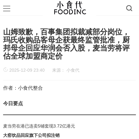
山姆致歉，百事集团拟裁减部分岗位，
玛氏收购品客母企获最终监管批准，厨
邦母企回应华润会否入股，麦当劳将评
估全球加盟商定价
2025-12-09 23:40
来源：
小食代
作者：小食代整合
今日要点
麦当劳在港已连卖5铺套现3.72亿港元
大窑饮品回应旗下公司拟注销