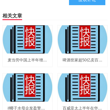
相关文章
麦当劳中国上半年增至8114家，达能CEO称现阶段更具进攻性，“小酒馆”海伦司盈警，现代牧业完成收购中国圣牧股权，茶颜悦色合肥首店开业
啤酒世家超50亿卖百威集团股份，宗庆后之子任新公司董事长，FIVE GUYS明年重点加密北京，三只松鼠华南总部入驻佛山，达能完成阿根廷合资
if椰子水母企发盈警，星巴克回应“伙伴券取消”传闻，沃尔玛社区店将开进广州，袁记食品更新招股书，投资超5亿的安徽东鹏饮料项目投产
百威亚太上半年在华量跌价升，东鹏饮料上半年收入近125亿，热浪让梦龙冰淇淋欧洲大卖，徐福记发拼多多店铺说明，泸溪河桃酥再次上架山姆