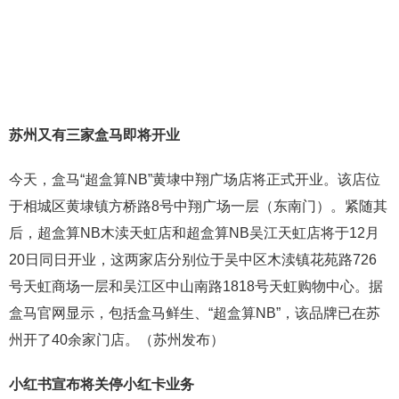
苏州又有三家盒马即将开业
今天，盒马“超盒算NB”黄埭中翔广场店将正式开业。该店位
于相城区黄埭镇方桥路8号中翔广场一层（东南门）。紧随其
后，超盒算NB木渎天虹店和超盒算NB吴江天虹店将于12月
20日同日开业，这两家店分别位于吴中区木渎镇花苑路726
号天虹商场一层和吴江区中山南路1818号天虹购物中心。据
盒马官网显示，包括盒马鲜生、“超盒算NB”，该品牌已在苏
州开了40余家门店。（苏州发布）
小红书宣布将关停小红卡业务