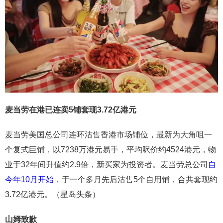
麦当劳在港已连卖5铺套现3.72亿港元
麦当劳美国总公司连环沽售香港市场铺位，最新为大角咀一
个复式巨铺，以7238万港元易手，平均呎价约4524港元，物
业于32年间升值约2.9倍，新买家为投资者。麦当劳总公司
自
今年10月开始
，于一个多月先后沽售5个自用铺，合共套现约
3.72亿港元。（星岛头条）
山姆致歉