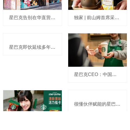
星巴克告别在华直营后，首份“轻资产”季报亮相：合资公司贡献近3.6亿收入，高层重申长期目标开至2万家
独家 | 前山姆首席采购官张青或加盟博裕投资担任运营合伙人，与星巴克“结缘”
星巴克即饮延续多年双位数业务增长 首款新潮袋装咖啡惊艳上市
星巴克CEO：中国门店会“迅速”增至20000家，全球门店数也要翻番，星巴克日本业务或将步后尘被出售
很懂伙伴赋能的星巴克，又给人才培养开辟了新赛道