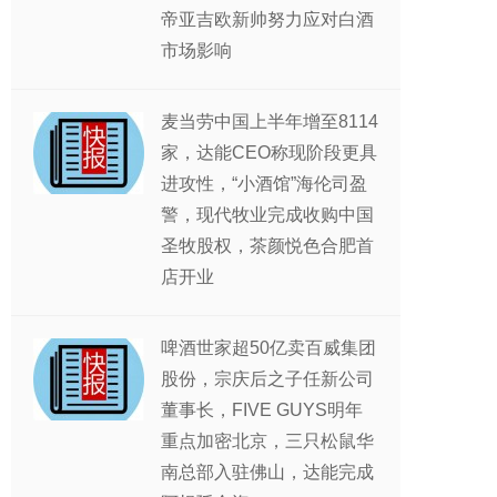
帝亚吉欧新帅努力应对白酒
市场影响
麦当劳中国上半年增至8114
家，达能CEO称现阶段更具
进攻性，“小酒馆”海伦司盈
警，现代牧业完成收购中国
圣牧股权，茶颜悦色合肥首
店开业
啤酒世家超50亿卖百威集团
股份，宗庆后之子任新公司
董事长，FIVE GUYS明年
重点加密北京，三只松鼠华
南总部入驻佛山，达能完成