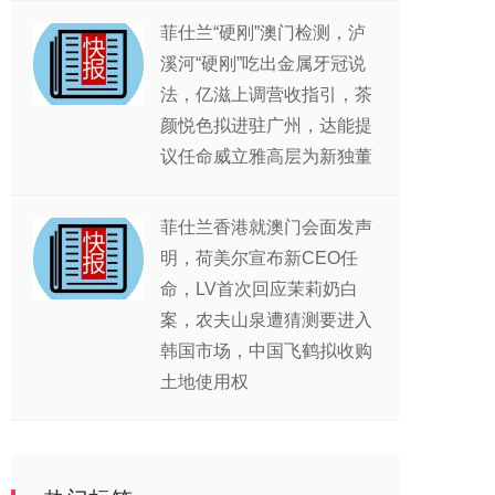
菲仕兰“硬刚”澳门检测，泸
溪河“硬刚”吃出金属牙冠说
法，亿滋上调营收指引，茶
颜悦色拟进驻广州，达能提
议任命威立雅高层为新独董
菲仕兰香港就澳门会面发声
明，荷美尔宣布新CEO任
命，LV首次回应茉莉奶白
案，农夫山泉遭猜测要进入
韩国市场，中国飞鹤拟收购
土地使用权