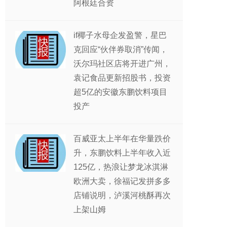
阿根廷合资
if椰子水母企发盈警，星巴
克回应“伙伴券取消”传闻，
沃尔玛社区店将开进广州，
袁记食品更新招股书，投资
超5亿的安徽东鹏饮料项目
投产
百威亚太上半年在华量跌价
升，东鹏饮料上半年收入近
125亿，热浪让梦龙冰淇淋
欧洲大卖，徐福记发拼多多
店铺说明，泸溪河桃酥再次
上架山姆