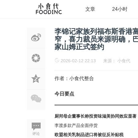
文章
24小时
李锦记家族列福布斯香港
窄，喜力裁员来源明确，
家山姆正式签约
2026-02-12 22:13
来源：
小食代
作者：小食代整合
今日要点
厨邦母企董事长称投资味滋美协同效应显著
李渡多款产品全面停货
评论
欧盟相关乳制品进口将被征反补贴税