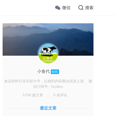
微信
搜索
小食代
站长
食品饮料行业头部大号，以独到内容聚合优质人群。 微
信订阅号：foodinc
5708 篇文章
0 条评论
最近文章