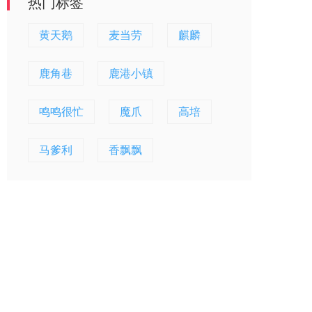
热门标签
黄天鹅
麦当劳
麒麟
鹿角巷
鹿港小镇
鸣鸣很忙
魔爪
高培
马爹利
香飘飘