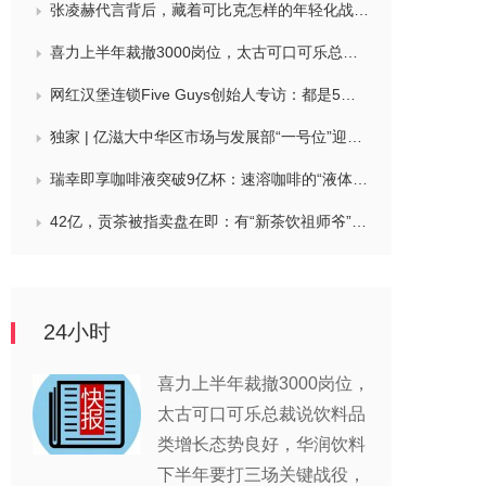
张凌赫代言背后，藏着可比克怎样的年轻化战略？
喜力上半年裁撤3000岗位，太古可口可乐总裁说饮料品类增长态势良好，华润饮料下半年要打三场关键战役，帝亚吉欧新帅努力应对白酒市场影响
网红汉堡连锁Five Guys创始人专访：都是5个儿子和妻子在打理，绝不会与麦当劳正面竞争，要公司上市或卖盘的建议不时出现
独家 | 亿滋大中华区市场与发展部“一号位”迎来新变动，曲向明将卸任
瑞幸即享咖啡液突破9亿杯：速溶咖啡的“液体时代”是如何炼成的？
42亿，贡茶被指卖盘在即：有“新茶饮祖师爷”之称，贝恩资本拟接手
24小时
喜力上半年裁撤3000岗位，
太古可口可乐总裁说饮料品
类增长态势良好，华润饮料
下半年要打三场关键战役，