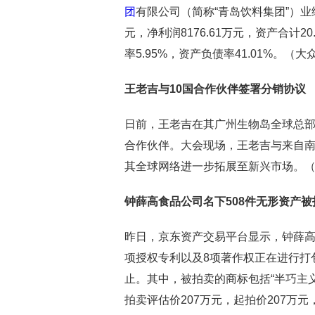
团
有限公司（简称“青岛饮料集团”）业绩
元，净利润8176.61万元，资产合计2
率5.95%，资产负债率41.01%。（
王老吉与
10国合作伙伴签署分销协议
日前，王老吉在其广州生物岛全球总部
合作伙伴。大会现场，王老吉与来自南
其全球网络进一步拓展至新兴市场。
钟薛高食品公司名下508件无形资产被
昨日，京东资产交易平台显示，钟薛高食
项授权专利以及8项著作权正在进行打包拍卖
止。其中，被拍卖的商标包括“半巧主义”
拍卖评估价207万元，起拍价207万