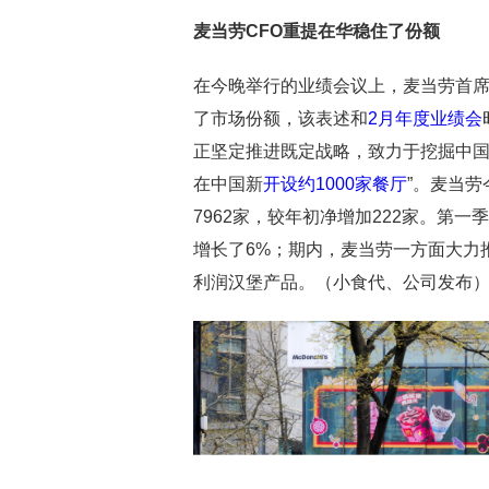
麦当劳CFO重提在华稳住了份额
在今晚举行的业绩会议上，麦当劳首席财务
了市场份额，该表述和
2月年度业绩会
正坚定推进既定战略，致力于挖掘中国
在中国新
开设约1000家餐厅
”。麦当劳
7962家，较年初净增加222家。第
增长了6%；期内，麦当劳一方面大力
利润汉堡产品。（小食代、公司发布