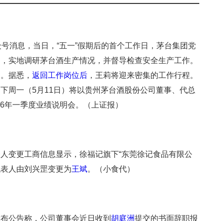
众号消息，当日，“五一”假期后的首个工作日，茅台集团党
间，实地调研茅台酒生产情况，并督导检查安全生产工作。
加。据悉，
返回工作岗位后
，王莉将迎来密集的工作行程。
下周一（5月11日）将以贵州茅台酒股份公司董事、代总
026年一季度业绩说明会。（上证报）
人变更工商信息显示，徐福记旗下“东莞徐记食品有限公
代表人由刘兴罡变更为
王斌
。（小食代）
发布公告称，公司董事会近日收到
胡庭洲
提交的书面辞职报