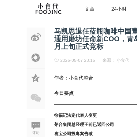
文章
24小时
马凯思退任蓝瓶咖啡中国董
通用磨坊任命新COO，青
月上旬正式竞标
2026-05-07 23:15
来源：
小食代
作者：小食代整合
今日要点
徐福记法定代表人变更
茅台集团总经理王莉已返回公司
评论
喜宝公司投毒案告破