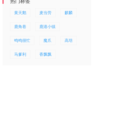
热门标签
黄天鹅
麦当劳
麒麟
鹿角巷
鹿港小镇
鸣鸣很忙
魔爪
高培
马爹利
香飘飘