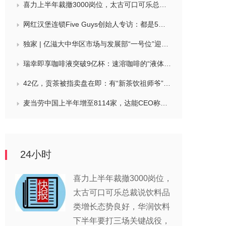
喜力上半年裁撤3000岗位，太古可口可乐总裁说饮料品类增长态势良好，华润饮料下半年要打三场关键战役，帝亚吉欧新帅努力应对白酒市场影响
网红汉堡连锁Five Guys创始人专访：都是5个儿子和妻子在打理，绝不会与麦当劳正面竞争，要公司上市或卖盘的建议不时出现
独家 | 亿滋大中华区市场与发展部“一号位”迎来新变动，曲向明将卸任
瑞幸即享咖啡液突破9亿杯：速溶咖啡的“液体时代”是如何炼成的？
42亿，贡茶被指卖盘在即：有“新茶饮祖师爷”之称，贝恩资本拟接手
麦当劳中国上半年增至8114家，达能CEO称现阶段更具进攻性，“小酒馆”海伦司盈警，现代牧业完成收购中国圣牧股权，茶颜悦色合肥首店开业
24小时
喜力上半年裁撤3000岗位，
太古可口可乐总裁说饮料品
类增长态势良好，华润饮料
下半年要打三场关键战役，