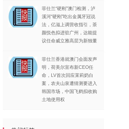
菲仕兰“硬刚”澳门检测，泸
溪河“硬刚”吃出金属牙冠说
法，亿滋上调营收指引，茶
颜悦色拟进驻广州，达能提
议任命威立雅高层为新独董
菲仕兰香港就澳门会面发声
明，荷美尔宣布新CEO任
命，LV首次回应茉莉奶白
案，农夫山泉遭猜测要进入
韩国市场，中国飞鹤拟收购
土地使用权