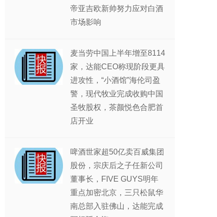
帝亚吉欧新帅努力应对白酒
市场影响
麦当劳中国上半年增至8114
家，达能CEO称现阶段更具
进攻性，“小酒馆”海伦司盈
警，现代牧业完成收购中国
圣牧股权，茶颜悦色合肥首
店开业
啤酒世家超50亿卖百威集团
股份，宗庆后之子任新公司
董事长，FIVE GUYS明年
重点加密北京，三只松鼠华
南总部入驻佛山，达能完成