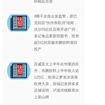
阿根廷合资
if椰子水母企发盈警，星巴
克回应“伙伴券取消”传闻，
沃尔玛社区店将开进广州，
袁记食品更新招股书，投资
超5亿的安徽东鹏饮料项目
投产
百威亚太上半年在华量跌价
升，东鹏饮料上半年收入近
125亿，热浪让梦龙冰淇淋
欧洲大卖，徐福记发拼多多
店铺说明，泸溪河桃酥再次
上架山姆