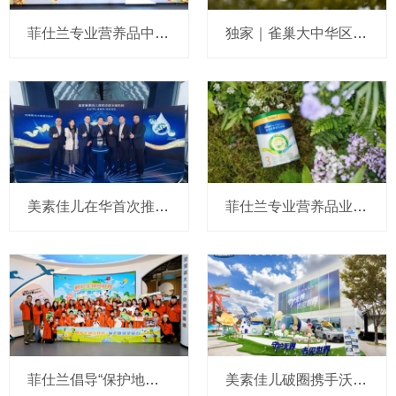
菲仕兰专业营养品中国总裁张展红揭晓最新奶商指数：助力消费者从“懂奶”到“选对奶”
独家｜雀巢大中华区人力资源“一号位”敲定，菲仕兰徐耀东接棒
美素佳儿在华首次推出适度水解奶粉，张展红剧透要探索和引进更多新品
菲仕兰专业营养品业务迎来“新帅”：林万鹏将卸任，分析称美素佳儿在华仍会保持独立性与延续性
菲仕兰倡导“保护地球免疫力”，将生物多样性亲子课堂“搬”到黄河口
美素佳儿破圈携手沃尔沃，拓宽亲子守护新场景，解锁带娃新思维