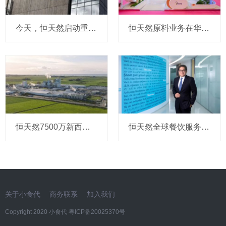
今天，恒天然启动重大架构调整：涉及大中华区市场，是新帅上任后首次“出招”
恒天然原料业务在华推出最新策略，直击客户成本“痛点”，我们和原料业务大中华区负责人聊了聊
恒天然7500万新西兰元扩建黄油产能，投产后年增5万吨
恒天然全球餐饮服务及大中华区掌门周德汉：新组织架构更聚焦渠道 ，持续在华go wide go deep
关于小食代
商务联系
加入我们
Copyright 2020 小食代
粤ICP备20025370号​