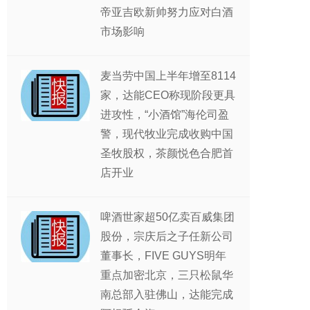
帝亚吉欧新帅努力应对白酒
市场影响
麦当劳中国上半年增至8114
家，达能CEO称现阶段更具
进攻性，“小酒馆”海伦司盈
警，现代牧业完成收购中国
圣牧股权，茶颜悦色合肥首
店开业
啤酒世家超50亿卖百威集团
股份，宗庆后之子任新公司
董事长，FIVE GUYS明年
重点加密北京，三只松鼠华
南总部入驻佛山，达能完成