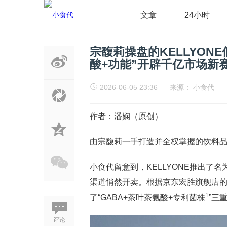
文章
24小时
宗馥莉操盘的KELLYON
酸+功能”开辟千亿市场新
2026-06-05 23:36
来源：
小食代
作者：潘娴（原创）
由宗馥莉一手打造并全权掌握的饮料品牌
小食代留意到，KELLYONE推出了
渠道悄然开卖。根据京东宏胜旗舰店
1
了“GABA+茶叶茶氨酸+专利菌株
”三
评论