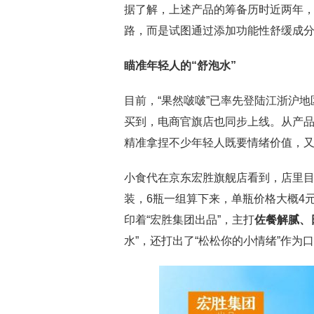
据了解，上述产品的筹备历时近两年
路，而是试图通过添加功能性舒缓成
瞄准年轻人的“舒泡水”
目前，“果然啵啵”已率先登陆江浙沪
买到，电商官旗店也同步上线。从产
精准拿捏不少年轻人既要情绪价值，
小食代在京东宏胜旗舰店看到，店里目
装，6瓶一组算下来，单瓶价格大概4
印着“宏胜集团出品”，主打
佐餐解腻、
水”，还打出了“松松你的小情绪”作为