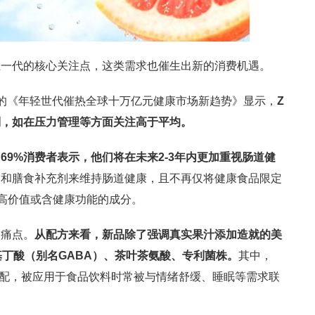
轻一代的核心关注点，这类需求也催生出新的消费机遇。
的《年轻世代催热全球十万亿元健康市场新趋势》显示，
Z
别，如在压力管理等方面关注高于平均。
，
69%
消费者表示，他们将在未来
2-3
年内更加重视肠道健
物和膳食补充剂来维持肠道健康，且不再仅将健康食品限定
求高价值或含健康功能的成分。
的痛点。
从配方来看，新品除了强调真实果汁添加造就的美
基丁酸（别名
GABA
）、茶叶茶氨酸、专利菌株。
其中，
搭配，被应用于食品饮料时常被与情绪舒缓、睡眠等需求联