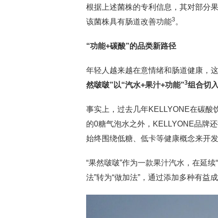
根据上述菌株的专利信息，其对部分
3
该菌株具有肠道改善功能
。
“功能+
碳酸”的品类新路径
年轻人越来越在意情绪和肠道健康，
3
然啵啵”以“汽水
+
果汁
+
功能”
组合切
事实上，过去几年KELLYONE在碳
的0糖气泡水之外，KELLYONE品牌还
始终围绕低糖、低卡等健康概念来开
“果然啵啵”作为一款果汁汽水，在延续
法”转为“做加法”，通过添加多种有益