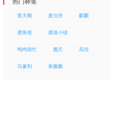
热门标签
黄天鹅
麦当劳
麒麟
鹿角巷
鹿港小镇
鸣鸣很忙
魔爪
高培
马爹利
香飘飘