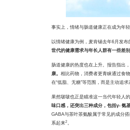
事实上，情绪与肠道健康正在成为年
以情绪健康为例，麦肯锡去年6月发布
世代的健康需求与年长人群有一些差
肠道健康的热度也在上升。报告指出
康。
相比药物，消费者更青睐通过食
在“低脂、无糖”等范围，而是主动追
果然啵啵也正是瞄准这一当代年轻人
味口感，还突出三种成分，包括γ
-
氨
GABA与茶叶茶氨酸属于常见的成分
2
系起来
。