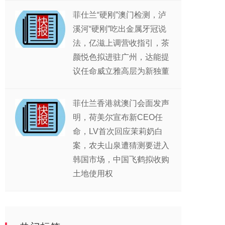
菲仕兰“硬刚”澳门检测，泸
溪河“硬刚”吃出金属牙冠说
法，亿滋上调营收指引，茶
颜悦色拟进驻广州，达能提
议任命威立雅高层为新独董
菲仕兰香港就澳门会面发声
明，荷美尔宣布新CEO任
命，LV首次回应茉莉奶白
案，农夫山泉遭猜测要进入
韩国市场，中国飞鹤拟收购
土地使用权