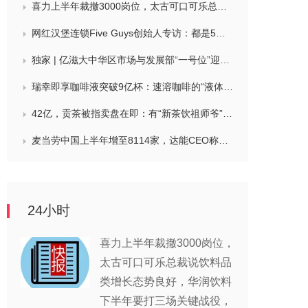
喜力上半年裁撤3000岗位，太古可口可乐总裁说饮料品类增长态势良好，华润饮料下半年要打三场关键战役，帝亚吉欧新帅努力应对白酒市场影响
网红汉堡连锁Five Guys创始人专访：都是5个儿子和妻子在打理，绝不会与麦当劳正面竞争，要公司上市或卖盘的建议不时出现
独家 | 亿滋大中华区市场与发展部“一号位”迎来新变动，曲向明将卸任
瑞幸即享咖啡液突破9亿杯：速溶咖啡的“液体时代”是如何炼成的？
42亿，贡茶被指卖盘在即：有“新茶饮祖师爷”之称，贝恩资本拟接手
麦当劳中国上半年增至8114家，达能CEO称现阶段更具进攻性，“小酒馆”海伦司盈警，现代牧业完成收购中国圣牧股权，茶颜悦色合肥首店开业
24小时
喜力上半年裁撤3000岗位，
太古可口可乐总裁说饮料品
类增长态势良好，华润饮料
下半年要打三场关键战役，