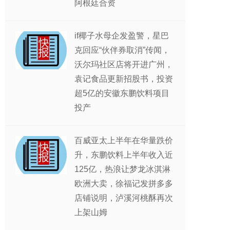
阿根廷合资
if椰子水母企发盈警，星巴
克回应“伙伴券取消”传闻，
沃尔玛社区店将开进广州，
袁记食品更新招股书，投资
超5亿的安徽东鹏饮料项目
投产
百威亚太上半年在华量跌价
升，东鹏饮料上半年收入近
125亿，热浪让梦龙冰淇淋
欧洲大卖，徐福记发拼多多
店铺说明，泸溪河桃酥再次
上架山姆